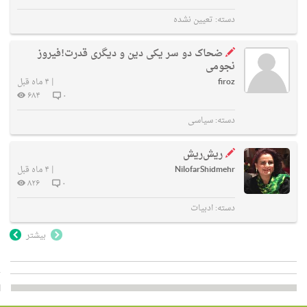
دسته:
تعیین نشده
ضحاک دو سر یکی دین و دیگری قدرت!فیروز
نجومی
firoz
|
۴ ماه قبل
۶۸۴
۰
دسته:
سیاسی
ریش‌ریش
NilofarShidmehr
|
۴ ماه قبل
۸۲۶
۰
دسته:
ادبیات
بیشتر