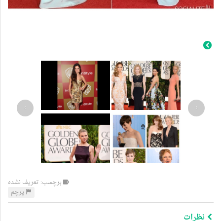
›
‹
برچسب: تعریف نشده
پرچم
نظرات