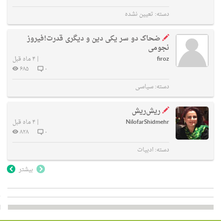
دسته:
تعیین نشده
ضحاک دو سر یکی دین و دیگری قدرت!فیروز
نجومی
firoz
|
۴ ماه قبل
۶۸۵
۰
دسته:
سیاسی
ریش‌ریش
NilofarShidmehr
|
۴ ماه قبل
۸۲۸
۰
دسته:
ادبیات
بیشتر