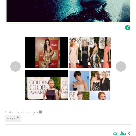
›
‹
برچسب: تعریف نشده
پرچم
نظرات