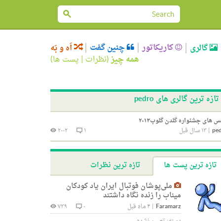
کاریکاتور
چنین گفت
گالری
اَه و بَه
همه چیز
(
نظرات
|
پست ها
)
تازه ترین گالری های pedro
 های جشنواره گلدن گلوب۲۰۱۳
pe
|
۱۳ سال قبل
۱
۲۰۰۲
تازه ترین پست ها
تازه ترین نظرات
ملی‌پوشان فوتبال ایران یاد کودکان
میناب را زنده نگاه داشتند
Faramarz
|
۴ ماه قبل
۰
۷۳۹