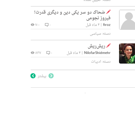
دسته:
تعیین نشده
ضحاک دو سر یکی دین و دیگری قدرت!
فیروز نجومی
firoz
|
۴ ماه قبل
۰
۷۰۰
دسته:
سیاسی
ریش‌ریش
NilofarShidmehr
|
۴ ماه قبل
۰
۸۳۷
دسته:
ادبیات
بیشتر