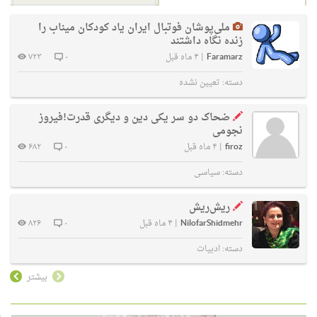
ملی‌پوشان فوتبال ایران یاد کودکان میناب را
زنده نگاه داشتند
Faramarz
|
۴ ماه قبل
۰
۷۲۳
دسته:
تعیین نشده
ضحاک دو سر یکی دین و دیگری قدرت!فیروز
نجومی
firoz
|
۴ ماه قبل
۰
۶۸۲
دسته:
سیاسی
ریش‌ریش
NilofarShidmehr
|
۴ ماه قبل
۰
۸۲۶
دسته:
ادبیات
بیشتر