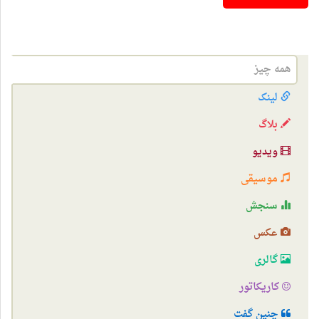
همه چیز
لینک
بلاگ
ویدیو
موسیقی
سنجش
عکس
گالری
کاریکاتور
چنین گفت