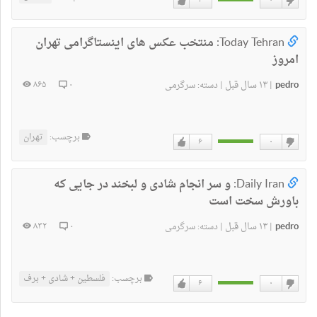
۳
۰
دوست
دوست
ندارم
دارم
Today Tehran:
منتخب عکس های اینستاگرامی تهران
امروز
pedro
۱۳ سال قبل
۸۶۵
۰
|
|
دسته:
سرگرمی
برچسب:
تهران
۶
۰
دوست
دوست
ندارم
دارم
Daily Iran:
و سر انجام شادی و لبخند در جایی که
باورش سخت است
pedro
۱۳ سال قبل
۸۳۲
۰
|
|
دسته:
سرگرمی
برچسب:
فلسطین + شادی + برف
۶
۰
دوست
دوست
ندارم
دارم