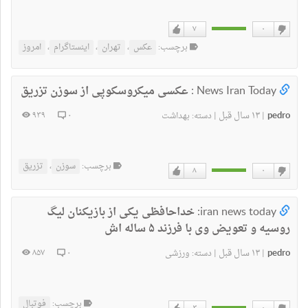
۷
۰
دوست
دوست
برچسب:
عکس
،
تهران
،
اینستاگرام
،
امروز
ندارم
دارم
News Iran Today :
عکسی میکروسکوپی از سوزن تزریق
pedro
۱۳ سال قبل
۹۳۹
۰
|
|
دسته:
بهداشت
برچسب:
سوزن
،
تزریق
۸
۰
دوست
دوست
ندارم
دارم
iran news today:
خداحافظی یکی از بازیکنان لیگ
روسیه و تعویض وی با فرزند ۵ ساله اش
pedro
۱۳ سال قبل
۸۵۷
۰
|
|
دسته:
ورزشی
برچسب:
فوتبال