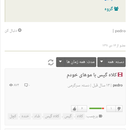
گروه
|
pedro
دنبال کن
عضو از ۱۴ دی ۱۳۹۱
دسته:
همه
مدت:
همه زمان ها
کلاه گیس با موهای خودم
pedro
۱۳ سال قبل
۸۷۴
۰
|
|
دسته:
سرگرمی
۶
۱
دوست
دوست
برچسب:
کلاه
،
گیس
،
کلاه گیس
،
شاد
،
خنده
،
کچل
ندارم
دارم