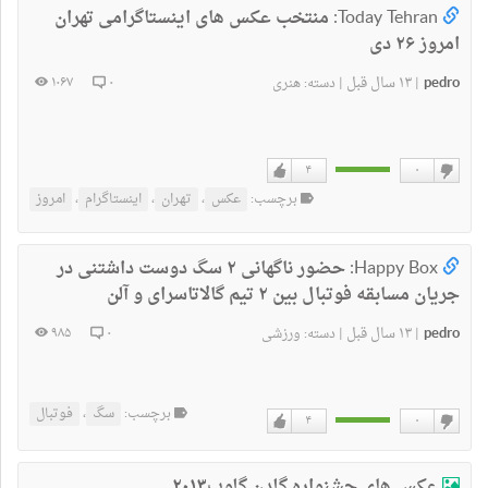
Today Tehran:
منتخب عکس های اینستاگرامی تهران
امروز ۲۶ دی
pedro
۱۳ سال قبل
۱۰۶۷
۰
|
|
دسته:
هنری
۴
۰
دوست
دوست
برچسب:
عکس
،
تهران
،
اینستاگرام
،
امروز
ندارم
دارم
Happy Box:
حضور ناگهانی ۲ سگ دوست داشتنی در
جریان مسابقه فوتبال بین ۲ تیم گالاتاسرای و آلن
pedro
۱۳ سال قبل
۹۸۵
۰
|
|
دسته:
ورزشی
برچسب:
سگ
،
فوتبال
۴
۰
دوست
دوست
ندارم
دارم
عکس های جشنواره گلدن گلوب۲۰۱۳