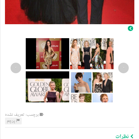
›
‹
برچسب: تعریف نشده
پرچم
نظرات