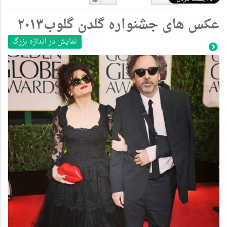
دوست
دوست
عکس های جشنواره گلدن گلوب۲۰۱۳
نداشتن
دارم
نمایش در اندازه بزرگ