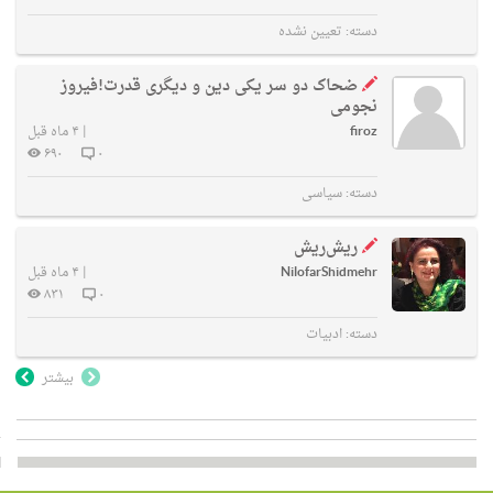
دسته:
تعیین نشده
ضحاک دو سر یکی دین و دیگری قدرت!فیروز
نجومی
firoz
|
۴ ماه قبل
۶۹۰
۰
دسته:
سیاسی
ریش‌ریش
NilofarShidmehr
|
۴ ماه قبل
۸۳۱
۰
دسته:
ادبیات
بیشتر