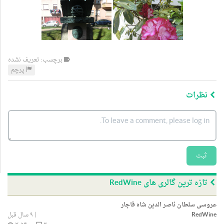
برچسب: تعریف نشده
پرچم
نظرات
ثبت
تازه ترین گالری های RedWine
عروسی سلطان ناصر الدین شاه قاجار
RedWine
|
۹ سال قبل