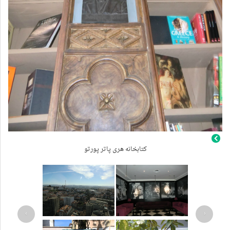
کتابخانه هری پاتر پورتو
›
‹