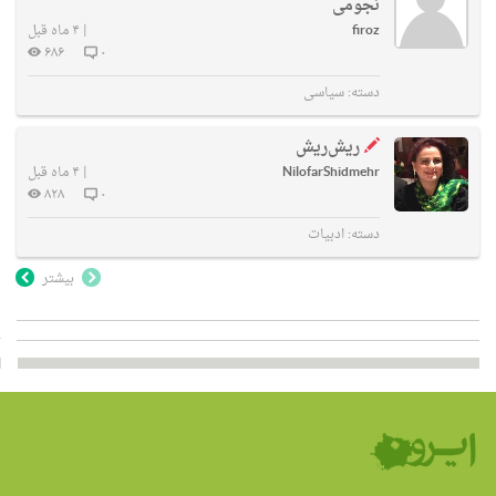
نجومی
firoz
|
۴ ماه قبل
۶۸۶
۰
دسته:
سیاسی
ریش‌ریش
NilofarShidmehr
|
۴ ماه قبل
۸۲۸
۰
دسته:
ادبیات
بیشتر