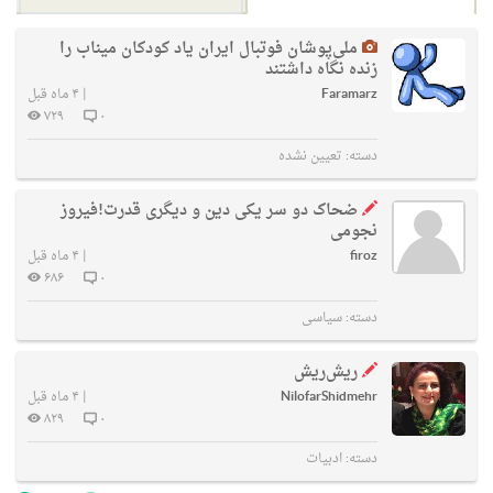
ملی‌پوشان فوتبال ایران یاد کودکان میناب را
زنده نگاه داشتند
Faramarz
|
۴ ماه قبل
۷۲۹
۰
دسته:
تعیین نشده
ضحاک دو سر یکی دین و دیگری قدرت!فیروز
نجومی
firoz
|
۴ ماه قبل
۶۸۶
۰
دسته:
سیاسی
ریش‌ریش
NilofarShidmehr
|
۴ ماه قبل
۸۲۹
۰
دسته:
ادبیات