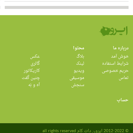
درباره ما
محتوا
خوش آمد
بلاگ
عکس
شرایط استفاده
لینک
گالری
حریم خصوصی
ویدیو
کاریکاتور
تماس
موسیقی
چنین گفت
سنجش
اَه و بَه
حساب
© 2012-2022 ایرون دات کام all rights reserved