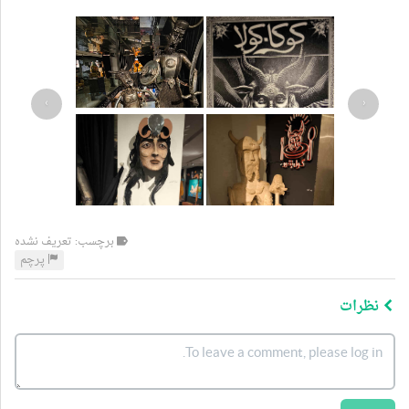
›
‹
برچسب: تعریف نشده
پرچم
نظرات