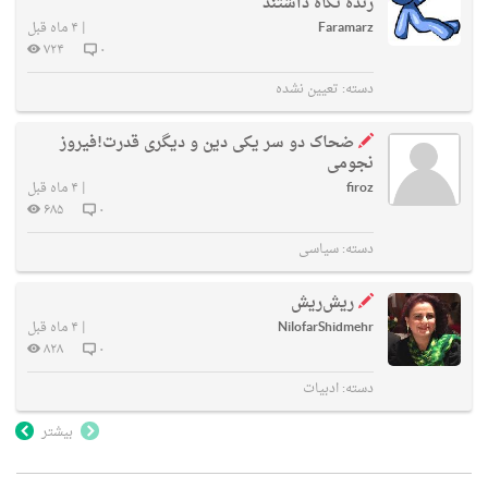
زنده نگاه داشتند
Faramarz
|
۴ ماه قبل
۷۲۴
۰
دسته:
تعیین نشده
ضحاک دو سر یکی دین و دیگری قدرت!فیروز
نجومی
firoz
|
۴ ماه قبل
۶۸۵
۰
دسته:
سیاسی
ریش‌ریش
NilofarShidmehr
|
۴ ماه قبل
۸۲۸
۰
دسته:
ادبیات
بیشتر