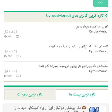
ثبت
تازه ترین گالری های CyrousMoradi
خون : درخت ؛ دیوار و دی
CyrousMoradi
|
۵ ماه قبل
۸۱۸
۰
کلیسای سنت استپانوس : ارس ؛ برف و سکوت
CyrousMoradi
|
۵ ماه قبل
۶۱۷
۲
ساختمان قدیم رادیو تلویزیون ارومیه : میراث گم شده
CyrousMoradi
|
۶ ماه قبل
۷۱۷
۲
تازه ترین پست ها
تازه ترین نظرات
ملی‌پوشان فوتبال ایران یاد کودکان میناب را