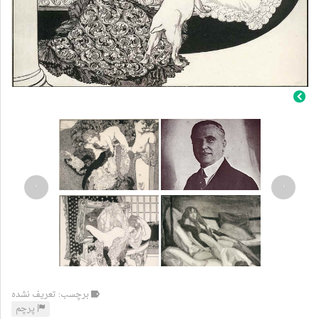
›
‹
برچسب: تعریف نشده
پرچم