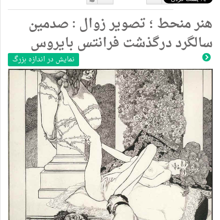
دوست
دوست
هنر منحط ؛ تصویر زوال : صدمین
نداشتن
دارم
سالگرد درگذشت فرانتس بایروس
نمایش در اندازه بزرگ