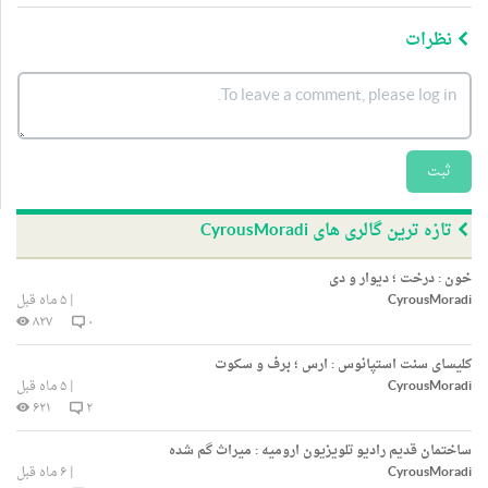
نظرات
ثبت
تازه ترین گالری های CyrousMoradi
خون : درخت ؛ دیوار و دی
CyrousMoradi
|
۵ ماه قبل
۸۲۷
۰
کلیسای سنت استپانوس : ارس ؛ برف و سکوت
CyrousMoradi
|
۵ ماه قبل
۶۲۱
۲
ساختمان قدیم رادیو تلویزیون ارومیه : میراث گم شده
CyrousMoradi
|
۶ ماه قبل