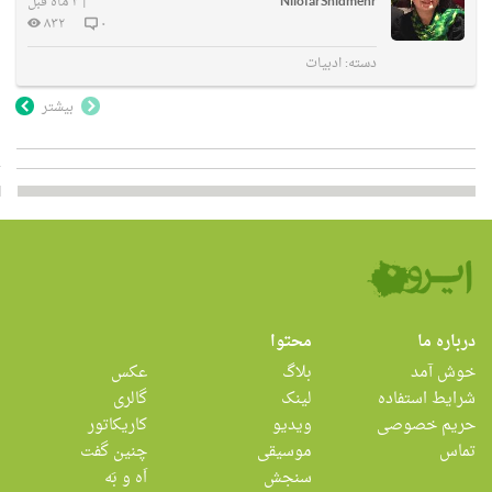
NilofarShidmehr
|
۴ ماه قبل
۸۳۲
۰
دسته:
ادبیات
بیشتر
درباره ما
محتوا
خوش آمد
بلاگ
عکس
شرایط استفاده
لینک
گالری
حریم خصوصی
ویدیو
کاریکاتور
تماس
موسیقی
چنین گفت
سنجش
اَه و بَه