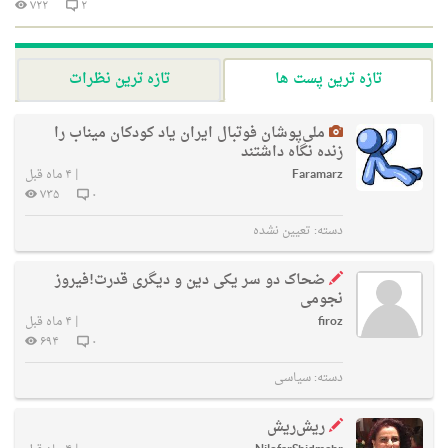
۷۲۲
۲
تازه ترین پست ها
تازه ترین نظرات
ملی‌پوشان فوتبال ایران یاد کودکان میناب را
زنده نگاه داشتند
Faramarz
|
۴ ماه قبل
۷۳۵
۰
دسته:
تعیین نشده
ضحاک دو سر یکی دین و دیگری قدرت!فیروز
نجومی
firoz
|
۴ ماه قبل
۶۹۴
۰
دسته:
سیاسی
ریش‌ریش