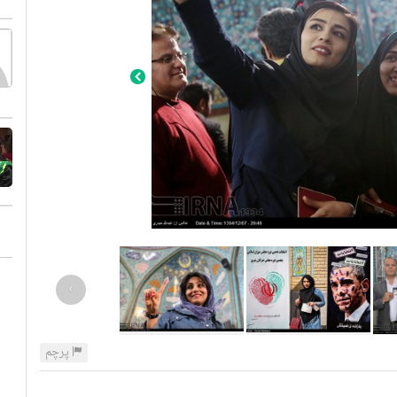
›
پرچم