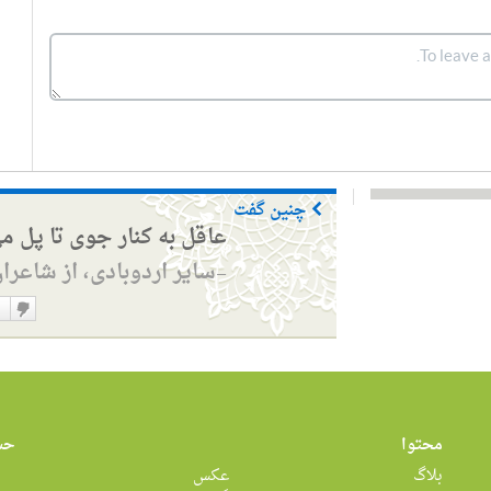
چنین گفت
عاقل به کنار جوی تا پل م
سایر اردوبادی، از شاعرا
—
دوست
نداشت
محتوا
حس
بلاگ
عکس