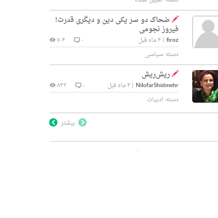
دسته:
تعیین نشده
ضحاک دو سر یکی دین و دیگری قدرت!
فیروز نجومی
firoz
|
۴ ماه قبل
۰
۷۰۴
دسته:
سیاسی
ریش‌ریش
NilofarShidmehr
|
۴ ماه قبل
۰
۸۴۳
دسته:
ادبیات
بیشتر