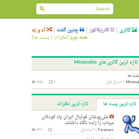
کاریکاتور
چنین گفت
گالری
اَه و بَه
همه چیز
(
نظرات
|
پست ها
)
تازه ترین گالری های Minimalist
شت ها
Minimal
|
۱۰ سال قبل
۲
۱۶۵۳
تازه ترین پست ها
تازه ترین نظرات
ملی‌پوشان فوتبال ایران یاد کودکان
میناب را زنده نگاه داشتند
Faramarz
|
۴ ماه قبل
۰
۷۴۳