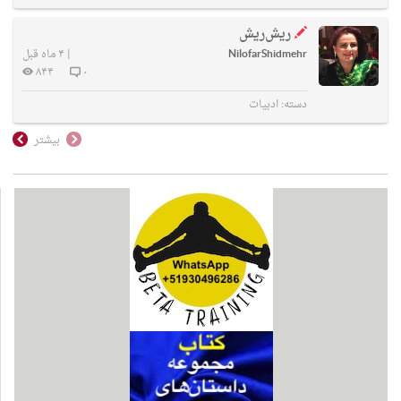
ریش‌ریش
NilofarShidmehr
|
۴ ماه قبل
۸۴۴
۰
دسته:
ادبیات
بیشتر