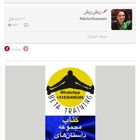
ریش‌ریش
NilofarShidmehr
|
۴ ماه قبل
۸۳۲
۰
دسته:
ادبیات
بیشتر