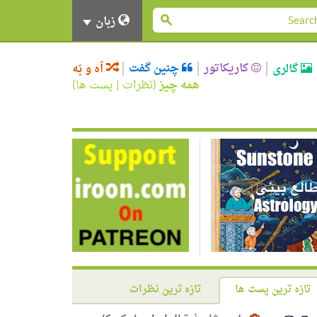
زبان
کاریکاتور
چنین گفت
گالری
اَه و بَه
همه چیز
(
نظرات
|
پست ها
)
تازه ترین پست ها
تازه ترین نظرات