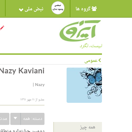
گروه ها
نبض ملی
نیست، نگرد
عمومی
Nazy Kaviani
|
Nazy
عضو از ۱۱ مهر ۱۳۹۱
دسته:
همه
مدت
همه چیز
دومین جشنواره منطقه ا