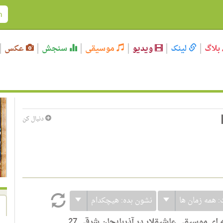
بلاگ
لینک
ویدیو
موسیقی
سنجش
عکس
دنبال کن
:
همه زمان ها
نشون بده:
هیچکدام
ی موسیقی عاشیقلار در آذربایجان شرقی 27