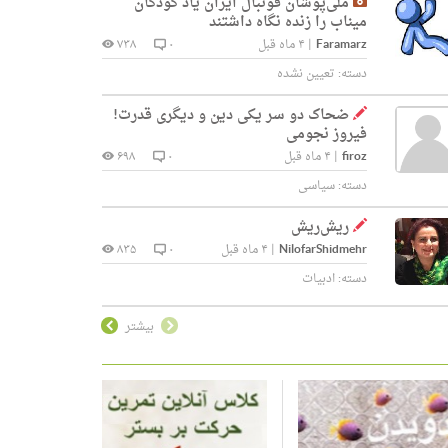
ملی‌پوشان فوتبال ایران یاد کودکان
میناب را زنده نگاه داشتند
Faramarz
|
۴ ماه قبل
۰
۷۳۸
دسته:
تعیین نشده
ضحاک دو سر یکی دین و دیگری قدرت!
فیروز نجومی
firoz
|
۴ ماه قبل
۰
۶۹۸
دسته:
سیاسی
ریش‌ریش
NilofarShidmehr
|
۴ ماه قبل
۰
۸۳۵
دسته:
ادبیات
بیشتر