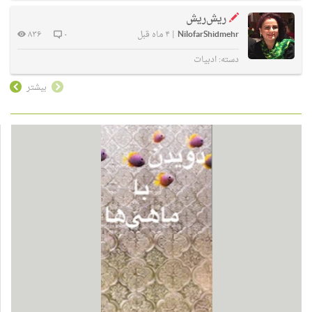
ریش‌ریش
NilofarShidmehr
|
۴ ماه قبل
۰
۸۳۶
دسته:
ادبیات
بیشتر