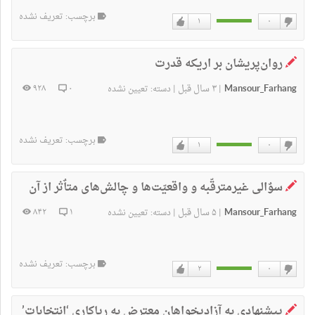
برچسب: تعریف نشده
۱
۰
دوست
دوست
ندارم
دارم
روان‌پریشان بر اریکه قدرت
Mansour_Farhang
۳ سال قبل
۹۲۸
۰
|
|
دسته:
تعیین نشده
برچسب: تعریف نشده
۱
۰
دوست
دوست
ندارم
دارم
سوٌالی غیرمترقّبه و واقعيّت‌ها و چالش‌های متاٌثر از آن
Mansour_Farhang
۵ سال قبل
۸۴۲
۱
|
|
دسته:
تعیین نشده
برچسب: تعریف نشده
۲
۰
دوست
دوست
ندارم
دارم
پيشنهادی به آزاديخواهان معترض به رياکاری ‘انتخابات’