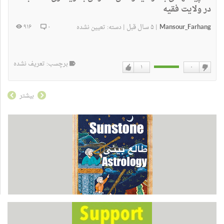
در ولايت فقيه
Mansour_Farhang
۵ سال قبل
۹۱۶
۰
|
|
دسته:
تعیین نشده
برچسب: تعریف نشده
۱
۰
دوست
دوست
ندارم
دارم
بیشتر