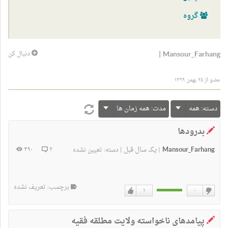
گروه
|
Mansour_Farhang
دنبال کن
عضو از ۲۵ بهمن ۱۳۹۹
دسته:
همه
مدت:
همه زمان ها
بدرودها
Mansour_Farhang
یک سال قبل
۴۹۰
۲
|
|
دسته:
تعیین نشده
برچسب: تعریف نشده
۱
۰
دوست
دوست
ندارم
دارم
پیامدهای ناخواسته ولایت مطلقه فقیه