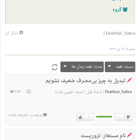
گروه
|
Dokhtar_Sahra
دنبال کن
عضو از ۲۶ تیر ۱۳۹۹
دسته:
همه
مدت:
همه زمان ها
تبدیل به چیز بی‌مصرف ضعیف نشویم
Dokhtar_Sahra
۵ ماه قبل
۴۵۴
۰
|
|
دسته:
تعیین نشده
برچسب: تعریف نشده
۱
۰
دوست
دوست
ندارم
دارم
نام مستعار: تروریست