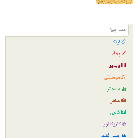
همه چیز
لینک
بلاگ
ویدیو
موسیقی
سنجش
عکس
گالری
کاریکاتور
چنین گفت