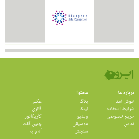
درباره ما
محتوا
خوش آمد
بلاگ
عکس
شرایط استفاده
لینک
گالری
حریم خصوصی
ویدیو
کاریکاتور
تماس
موسیقی
چنین گفت
سنجش
اَه و بَه