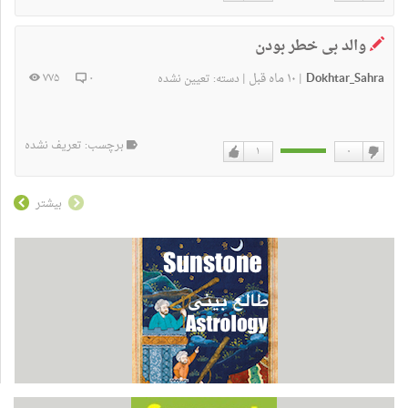
دوست
دوست
ندارم
دارم
والد بی خطر بودن
Dokhtar_Sahra
۱۰ ماه قبل
۷۷۵
۰
|
|
دسته:
تعیین نشده
برچسب: تعریف نشده
۱
۰
دوست
دوست
ندارم
دارم
بیشتر