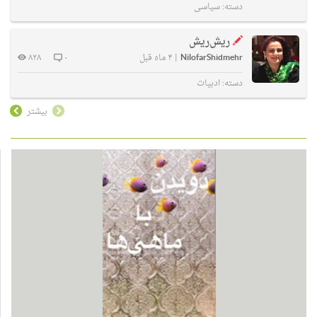
دسته:
سیاسی
ریش‌ریش
NilofarShidmehr
|
۴ ماه قبل
۰
۸۲۸
دسته:
ادبیات
بیشتر