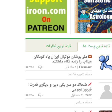
تازه ترین پست ها
تازه ترین نظرات
ملی‌پوشان فوتبال ایران یاد کودکان
میناب را زنده نگاه داشتند
Faramarz
|
۴ ماه قبل
۰
۷۳۸
دسته:
تعیین نشده
ضحاک دو سر یکی دین و دیگری قدرت!
فیروز نجومی
firoz
|
۴ ماه قبل
۰
۶۹۸
دسته:
سیاسی