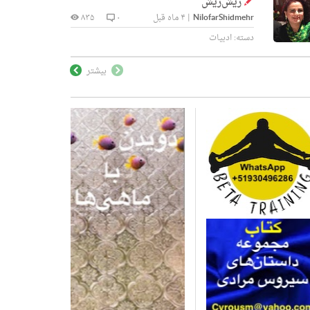
ریش‌ریش
NilofarShidmehr
|
۴ ماه قبل
۰
۸۳۵
دسته:
ادبیات
بیشتر