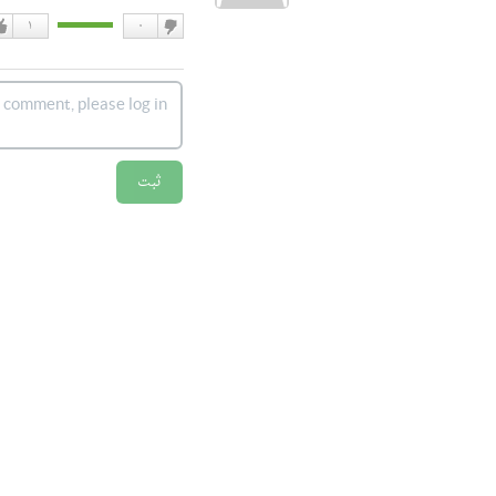
۱
۰
دوست
دو
نداشتن
دار
ثبت