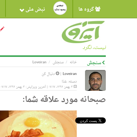
گروه ها
نبض ملی
نیست، نگرد
سنجش
خانه
سنجش
Loveiran
Loveiran
|
دنبال کن
دسته:
غذا
۳ بهمن ۱۳۹۲، ۰۷:۱۷ | آخرین ویرایش: ۳ بهمن ۱۳۹۲، ۰۷:۱۷
صبحانه مورد علاقه شما: