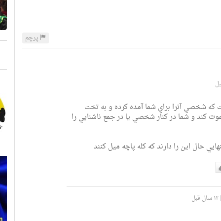
پرچم
كه شخصي آنرا براي شما آمده كرده و به تخت
دعوت كند و شما در كنار شخصي يا در جمع ناشنايي را
نهايي حال اين را دارند كه كله پاچه ميل كنند
ست
م
۱۲ سال قبل