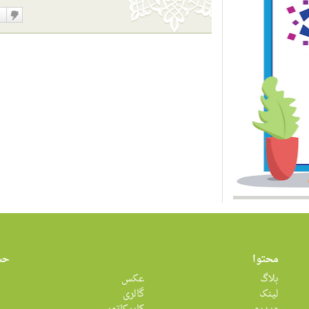
دوست
نداشت
محتوا
حس
بلاگ
عکس
لینک
گالری