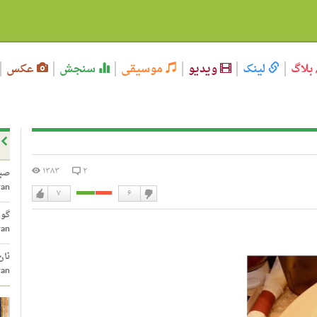
بلاگ
لینک
ویدیو
موسیقی
سنجش
عکس
۱۳۸۳
۲
صبح
ran
۷
۶
دوست
دوست
گوش
نداشتن
دارم
ran
نان
ran