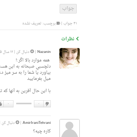
۴۱ جواب |
برچسب: تعریف نشده
نظرات
Nazanin
|
دنبال کن
|
۱۲ سال قبل
همه موارد بالا اگر:!
دلچسبي صبحانه به اين هست 
بياورد يا شما را به سر ميز 
ميل بفرماييد
با اين حال آفرين به آنها كه ت
۰
۰
دوست
دو
نداشتن
دار
AmirIraniTehrani
|
دنبال کن
|
کاره چیه؟