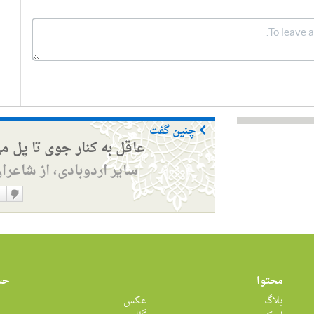
چنین گفت
عاقل به کنار جوی تا پل م
سایر اردوبادی، از شاعرا
—
دوست
نداشت
محتوا
حس
بلاگ
عکس