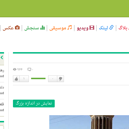
بلاگ
لینک
ویدیو
موسیقی
سنجش
عکس
۹۶۶
۰
رها
ud
۱
۰
دوست
دوست
دلش
نداشتن
دارم
ud
نمایش در اندازه بزرگ
قلع
ud