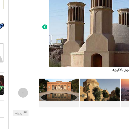
هر بادگیرها
›
پرچم