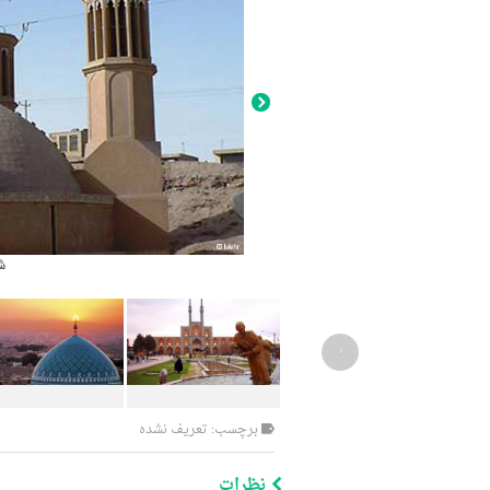
ش
‹
برچسب: تعریف نشده
نظرات