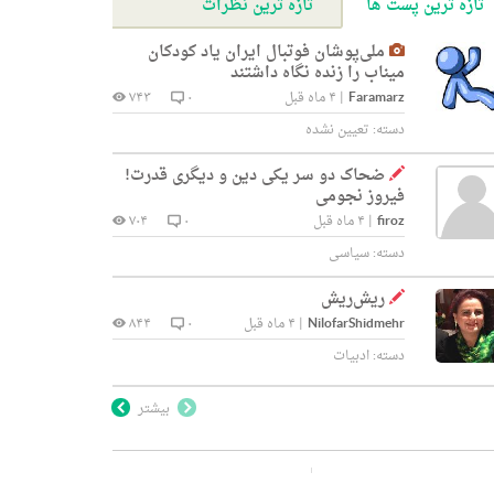
تازه ترین پست ها
تازه ترین نظرات
ملی‌پوشان فوتبال ایران یاد کودکان
میناب را زنده نگاه داشتند
Faramarz
|
۴ ماه قبل
۰
۷۴۳
دسته:
تعیین نشده
ضحاک دو سر یکی دین و دیگری قدرت!
فیروز نجومی
firoz
|
۴ ماه قبل
۰
۷۰۴
دسته:
سیاسی
ریش‌ریش
NilofarShidmehr
|
۴ ماه قبل
۰
۸۴۴
دسته:
ادبیات
بیشتر