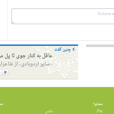
چنین گفت
عاقل به کنار جوی تا پل م
سایر اردوبادی، از شاعرا
—
دوست
نداشت
محتوا
حس
بلاگ
عکس