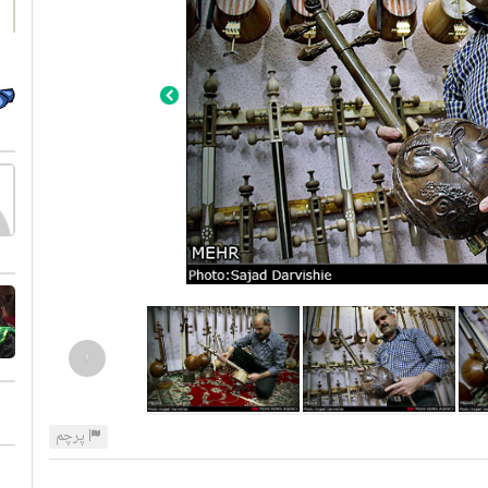
›
پرچم