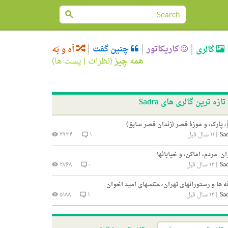
کاریکاتور
چنین گفت
گالری
اَه و بَه
همه چیز
(
نظرات
|
پست ها
)
تازه ترین گالری های Sadra
، پارک، و موزۀ قصر (زندان قصر سابق)
Sa
|
۱۱ سال قبل
۱
۲۹۳۴
ان: مردم، اماکن، و خیابانها
Sa
|
۱۲ سال قبل
۰
۲۷۶۸
ه ها و رستورانهای تهران، عکسهای امید اخوان
Sa
|
۱۲ سال قبل
۱
۵۱۸۸