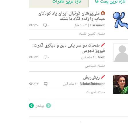
تازه ترین پست ها
تازه ترین نظرات
ملی‌پوشان فوتبال ایران یاد کودکان
میناب را زنده نگاه داشتند
Faramarz
|
۴ ماه قبل
۰
۷۲۰
دسته:
تعیین نشده
ضحاک دو سر یکی دین و دیگری قدرت!
فیروز نجومی
firoz
|
۴ ماه قبل
۰
۶۷۹
دسته:
سیاسی
ریش‌ریش
NilofarShidmehr
|
۴ ماه قبل
۰
۸۲۴
دسته:
ادبیات
بیشتر