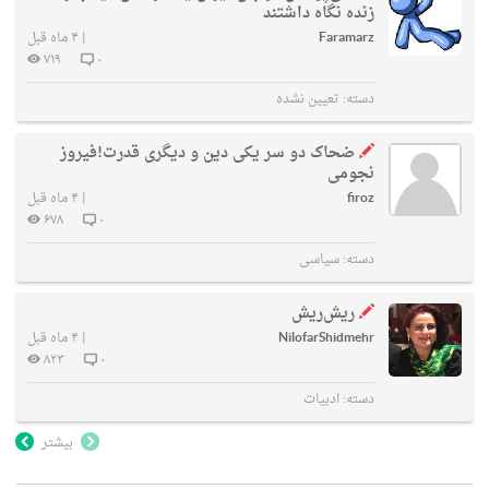
زنده نگاه داشتند
Faramarz
|
۴ ماه قبل
۷۱۹
۰
دسته:
تعیین نشده
ضحاک دو سر یکی دین و دیگری قدرت!فیروز
نجومی
firoz
|
۴ ماه قبل
۶۷۸
۰
دسته:
سیاسی
ریش‌ریش
NilofarShidmehr
|
۴ ماه قبل
۸۲۳
۰
دسته:
ادبیات
بیشتر