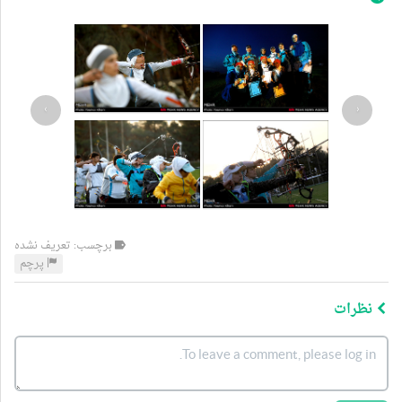
›
‹
برچسب: تعریف نشده
پرچم
نظرات