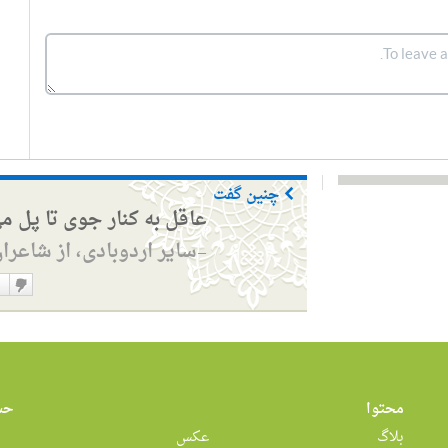
چنین گفت
عاقل به کنار جوی تا پل م
سایر اردوبادی، از شاعرا
—
دوست
نداشت
محتوا
حس
بلاگ
عکس