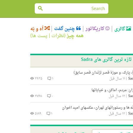
کاریکاتور
چنین گفت
گالری
اَه و بَه
همه چیز
(
نظرات
|
پست ها
)
تازه ترین گالری های Sadra
، پارک، و موزۀ قصر (زندان قصر سابق)
Sa
|
۱۱ سال قبل
۱
۲۹۳۵
ان: مردم، اماکن، و خیابانها
Sa
|
۱۲ سال قبل
۰
۲۷۶۸
ه ها و رستورانهای تهران، عکسهای امید اخوان
Sa
|
۱۲ سال قبل
۱
۵۱۸۹