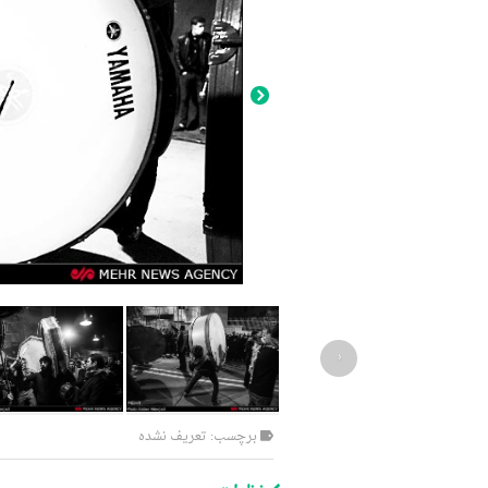
‹
برچسب: تعریف نشده