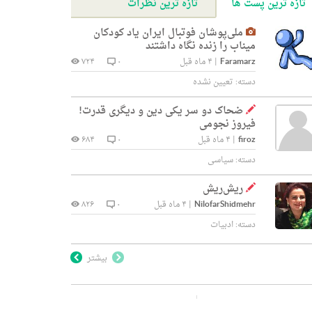
تازه ترین پست ها
تازه ترین نظرات
ملی‌پوشان فوتبال ایران یاد کودکان
میناب را زنده نگاه داشتند
Faramarz
|
۴ ماه قبل
۰
۷۲۴
دسته:
تعیین نشده
ضحاک دو سر یکی دین و دیگری قدرت!
فیروز نجومی
firoz
|
۴ ماه قبل
۰
۶۸۴
دسته:
سیاسی
ریش‌ریش
NilofarShidmehr
|
۴ ماه قبل
۰
۸۲۶
دسته:
ادبیات
بیشتر