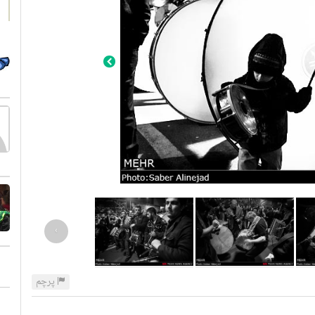
›
پرچم