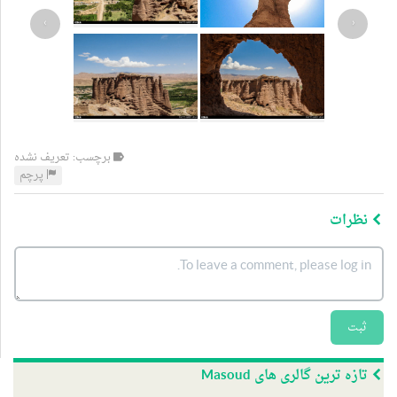
›
‹
برچسب: تعریف نشده
پرچم
نظرات
ثبت
تازه ترین گالری های Masoud