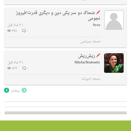
ضحاک دو سر یکی دین و دیگری قدرت!فیروز
نجومی
firoz
|
۴ ماه قبل
۶۷۸
۰
دسته:
سیاسی
ریش‌ریش
NilofarShidmehr
|
۴ ماه قبل
۸۲۳
۰
دسته:
ادبیات
بیشتر