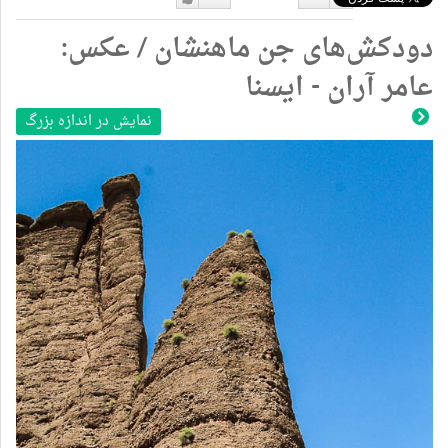
دوست
دوست
دودکش‌های جن ماهنشان / عکس:
نداشتن
دارم
عامر آران - ایسنا
نمایش در اندازه بزرگ