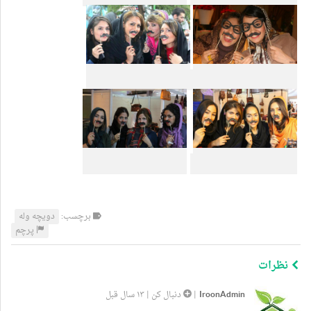
برچسب:
دویچه وله
پرچم
نظرات
IroonAdmin
|
دنبال کن
|
۱۳ سال قبل