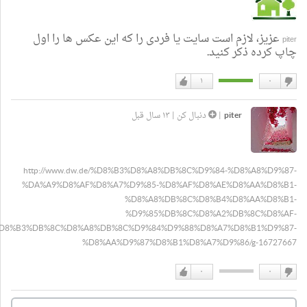
عزیز، لازم است سایت یا فردی را که این عکس ها را اول
piter
چاپ کرده ذکر کنید.
۱
۰
دوست
دوست
نداشتن
دارم
piter
|
دنبال کن
|
۱۳ سال قبل
http://www.dw.de/%D8%B3%D8%A8%DB%8C%D9%84-%D8%A8%D9%87-
%DA%A9%D8%AF%D8%A7%D9%85-%D8%AF%D8%AE%D8%AA%D8%B1-
%D8%A8%DB%8C%D8%B4%D8%AA%D8%B1-
%D9%85%DB%8C%D8%A2%DB%8C%D8%AF-
%D8%B3%DB%8C%D8%A8%DB%8C%D9%84%D9%88%D8%A7%D8%B1%D9%87-
%D8%AA%D9%87%D8%B1%D8%A7%D9%86/g-16727667
۰
۰
دوست
دوست
نداشتن
دارم