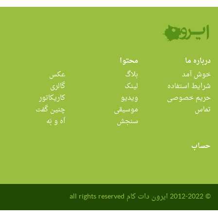
درباره ما
محتوا
خوش آمد
بلاگ
عکس
شرایط استفاده
لینک
گالری
حریم خصوصی
ویدیو
کاریکاتور
تماس
موسیقی
چنین گفت
سنجش
اَه و بَه
حساب
© 2012-2022 ایرون دات کام all rights reserved