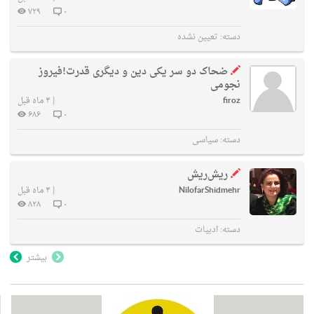
۷۲۹
۰
دسته:
تعیین نشده
ضحاک دو سر یکی دین و دیگری قدرت!فیروز
نجومی
firoz
|
۴ ماه قبل
۶۸۶
۰
دسته:
سیاسی
ریش‌ریش
NilofarShidmehr
|
۴ ماه قبل
۸۲۸
۰
دسته:
ادبیات
بیشتر