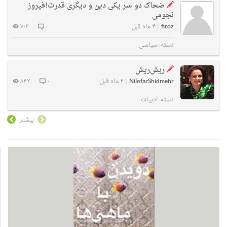
ضحاک دو سر یکی دین و دیگری قدرت!فیروز
نجومی
firoz
|
۴ ماه قبل
۰
۷۰۳
دسته:
سیاسی
ریش‌ریش
NilofarShidmehr
|
۴ ماه قبل
۰
۸۴۳
دسته:
ادبیات
بیشتر