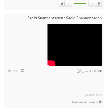
۲
۰
دوست
دوست
نداشتن
دارم
Saeid Shanbehzadeh : Saeid Shanbehzadeh
orang
۱۲ سال قبل
۱۲۴۹
۰
|
دسته:
موسیقی
برچسب: تعریف نشده