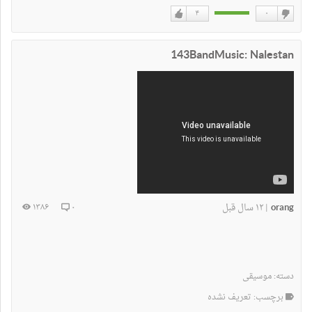
۴
۰
دوست
دوست
نداشتن
دارم
143BandMusic: Nalestan
orang
۱۲ سال قبل
۱۳۸۶
۰
|
دسته:
موسیقی
برچسب: تعریف نشده