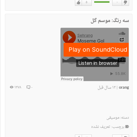
۵
۰
دوست
دوست
نداشتن
دارم
سه رنگ: موسم گل
orang
۱۲ سال قبل
۱۲۷۸
۰
|
دسته:
موسیقی
برچسب: تعریف نشده