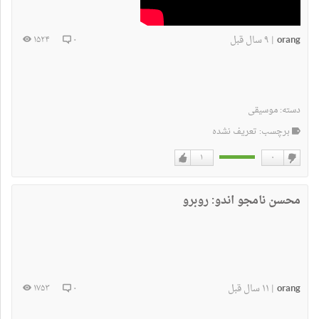
orang
۹ سال قبل
۱۵۲۴
۰
|
دسته:
موسیقی
برچسب: تعریف نشده
۱
۰
دوست
دوست
نداشتن
دارم
محسن نامجو اندو: روبرو
orang
۱۱ سال قبل
۱۷۵۳
۰
|