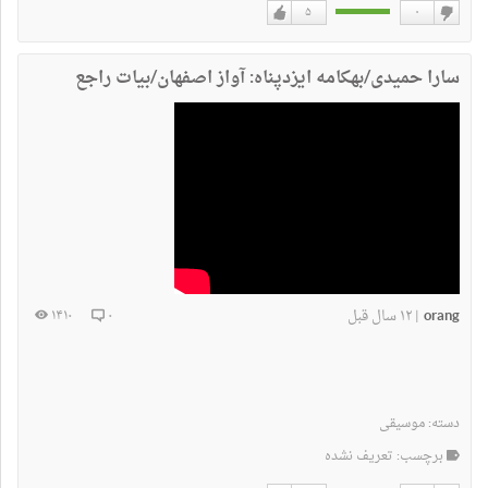
۵
۰
دوست
دوست
نداشتن
دارم
سارا حمیدی/بهکامه ایزدپناه: آواز اصفهان/بیات راجع
orang
۱۲ سال قبل
۱۴۱۰
۰
|
دسته:
موسیقی
برچسب: تعریف نشده