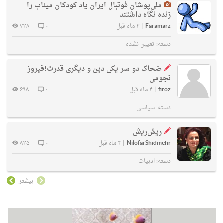
ملی‌پوشان فوتبال ایران یاد کودکان میناب را
زنده نگاه داشتند
Faramarz
|
۴ ماه قبل
۰
۷۳۸
دسته:
تعیین نشده
ضحاک دو سر یکی دین و دیگری قدرت!فیروز
نجومی
firoz
|
۴ ماه قبل
۰
۶۹۸
دسته:
سیاسی
ریش‌ریش
NilofarShidmehr
|
۴ ماه قبل
۰
۸۳۵
دسته:
ادبیات
بیشتر