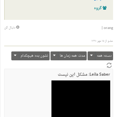
گروه
|
orang
دنبال کن
عضو از ۱۵ مهر ۱۳۹۱
دسته:
همه
مدت:
همه زمان ها
نشون بده:
هیچکدام
Leila Saber: مشكل اين نيست