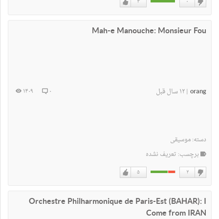
۳
۰
دوست
دوست
نداشتن
دارم
Mah-e Manouche: Monsieur Fou
orang
۱۲ سال قبل
۱۴۰۹
۰
|
دسته:
موسیقی
برچسب: تعریف نشده
۵
۲
دوست
دوست
نداشتن
دارم
Orchestre Philharmonique de Paris-Est (BAHAR): I
Come from IRAN