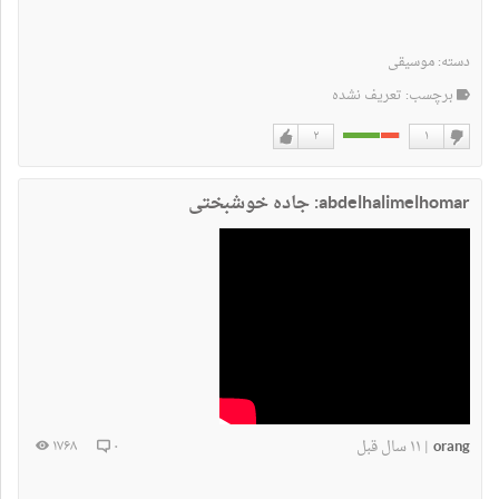
دسته:
موسیقی
برچسب: تعریف نشده
۲
۱
دوست
دوست
نداشتن
دارم
abdelhalimelhomar: جاده خوشبختی
orang
۱۱ سال قبل
۱۷۶۸
۰
|