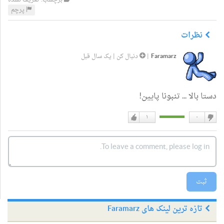
برچسب: تعریف نشده
پرچم
نظرات
Faramarz
|
دنبال کن
|
یک سال قبل
دستا بالا ... تنبونا پایین!
۱
۰
دوست
دوست
نداشتن
دارم
ثبت
تازه ترین لینک های Faramarz