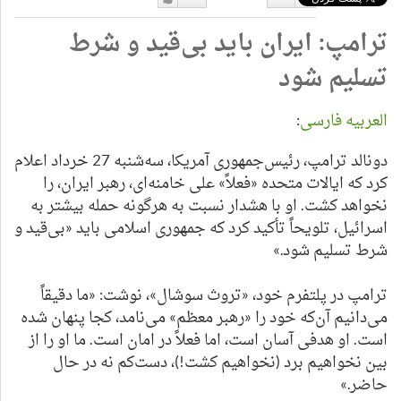
دوست
دوست
ترامپ: ایران باید بی‌قید و شرط
نداشتن
دارم
تسلیم شود
العربیه فارسی
:
دونالد ترامپ، رئیس‌جمهوری آمریکا، سه‌شنبه 27 خرداد اعلام
کرد که ایالات متحده «فعلاً» علی خامنه‌ای، رهبر ایران، را
نخواهد کشت. او با هشدار نسبت به هرگونه حمله بیشتر به
اسرائیل، تلویحاً تأکید کرد که جمهوری اسلامی باید «بی‌قید و
شرط تسلیم شود.»
ترامپ در پلتفرم خود، «تروث سوشال»، نوشت: «ما دقیقاً
می‌دانیم آن‌که خود را «رهبر معظم» می‌نامد، کجا پنهان شده
است. او هدفی آسان است، اما فعلاً در امان است. ما او را از
بین نخواهیم برد (نخواهیم کشت!)، دست‌کم نه در حال
حاضر.»