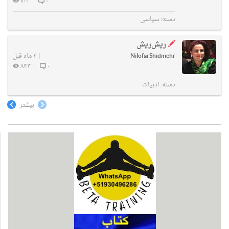
۷۰۳
۰
دسته:
سیاسی
ریش‌ریش
NilofarShidmehr
|
۴ ماه قبل
۸۴۳
۰
دسته:
ادبیات
بیشتر