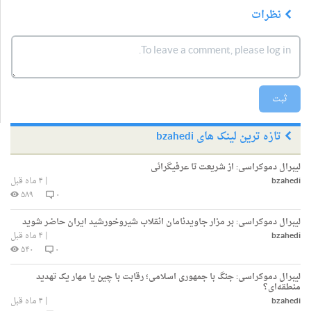
نظرات
ثبت
تازه ترین لینک های bzahedi
لیبرال دموکراسی:
از شریعت تا عرفیگرائی
bzahedi
|
۴ ماه قبل
۵۸۹
۰
لیبرال دموکراسی:
بر مزار جاویدنامان انقلاب شیروخورشید ایران حاضر شوید
bzahedi
|
۴ ماه قبل
۵۴۰
۰
لیبرال دموکراسی:
جنگ با جمهوری اسلامی؛ رقابت با چین یا مهار یک تهدید
منطقه‌ای؟
bzahedi
|
۴ ماه قبل