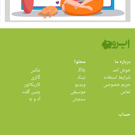
درباره ما
محتوا
خوش آمد
بلاگ
عکس
شرایط استفاده
لینک
گالری
حریم خصوصی
ویدیو
کاریکاتور
تماس
موسیقی
چنین گفت
سنجش
اَه و بَه
حساب