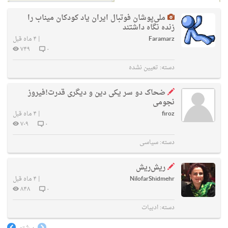
ملی‌پوشان فوتبال ایران یاد کودکان میناب را
زنده نگاه داشتند
Faramarz
|
۴ ماه قبل
۷۴۹
۰
دسته:
تعیین نشده
ضحاک دو سر یکی دین و دیگری قدرت!فیروز
نجومی
firoz
|
۴ ماه قبل
۷۰۹
۰
دسته:
سیاسی
ریش‌ریش
NilofarShidmehr
|
۴ ماه قبل
۸۴۸
۰
دسته:
ادبیات