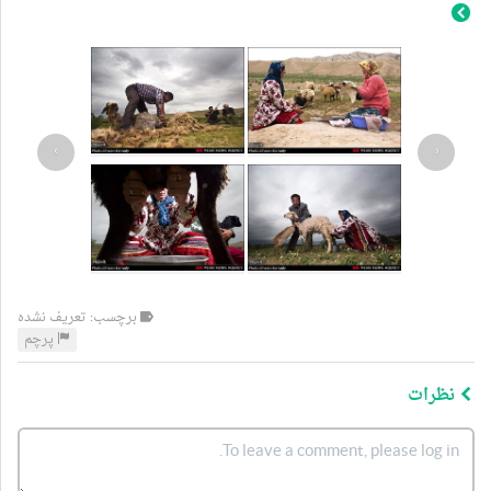
›
‹
برچسب: تعریف نشده
پرچم
نظرات