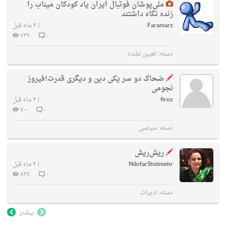
ملی‌پوشان فوتبال ایران یاد کودکان میناب را
زنده نگاه داشتند
Faramarz
|
۴ ماه قبل
۷۳۹
۰
دسته:
تعیین نشده
ضحاک دو سر یکی دین و دیگری قدرت!فیروز
نجومی
firoz
|
۴ ماه قبل
۷۰۰
۰
دسته:
سیاسی
ریش‌ریش
NilofarShidmehr
|
۴ ماه قبل
۸۳۷
۰
دسته:
ادبیات
بیشتر