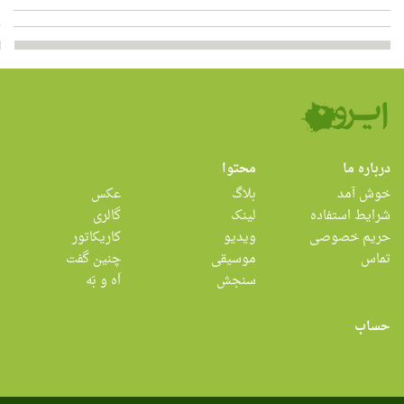
درباره ما
محتوا
خوش آمد
بلاگ
عکس
شرایط استفاده
لینک
گالری
حریم خصوصی
ویدیو
کاریکاتور
تماس
موسیقی
چنین گفت
سنجش
اَه و بَه
حساب