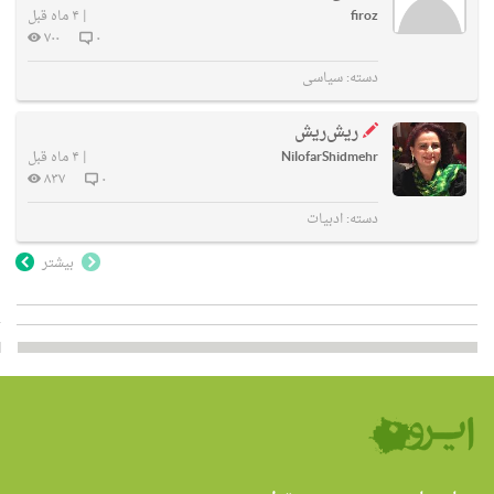
firoz
|
۴ ماه قبل
۷۰۰
۰
دسته:
سیاسی
ریش‌ریش
NilofarShidmehr
|
۴ ماه قبل
۸۳۷
۰
دسته:
ادبیات
بیشتر