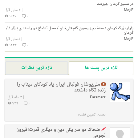
در مسیر کرمان-جیرفت
MojiF
|
۴ سال قبل
۱۶۴۷
۰
بازار بزرگ کرمان / سقف ِچهارسوق گنجعلی‌خان / محل تقاطع دو راسته ی بازار / /
کرمان
MojiF
|
۵ سال قبل
۱۳۴۳
۰
تازه ترین پست ها
تازه ترین نظرات
ملی‌پوشان فوتبال ایران یاد کودکان میناب را
زنده نگاه داشتند
Faramarz
|
۴ ماه قبل
۷۳۹
۰
دسته:
تعیین نشده
ضحاک دو سر یکی دین و دیگری قدرت!فیروز
نجومی