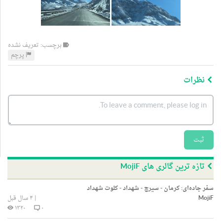
برچسب: تعریف نشده
پرچم
نظرات
ثبت
تازه ترین گالری های MojiF
سفر جاده‌ای: کرمان - سیرچ - شهداد - کلوت شهداد
MojiF
|
۴ سال قبل
۱۳۲۰
۰