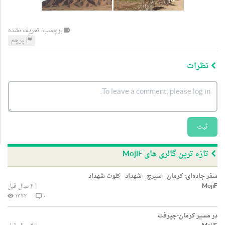
برچسب: تعریف نشده
پرچم
نظرات
ثبت
تازه ترین گالری های MojiF
سفر جاده‌ای: کرمان - سیرچ - شهداد - کلوت شهداد
MojiF
|
۴ سال قبل
۱۳۲۲
۰
در مسیر کرمان-جیرفت