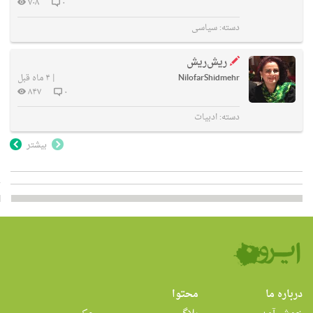
۷۰۸
۰
دسته:
سیاسی
ریش‌ریش
NilofarShidmehr
|
۴ ماه قبل
۸۴۷
۰
دسته:
ادبیات
بیشتر
درباره ما
محتوا