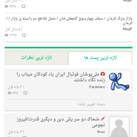
MojiF
|
۴ سال قبل
۱۶۴۷
۰
بازار بزرگ کرمان / سقف ِچهارسوق گنجعلی‌خان / محل تقاطع دو راسته ی بازار / /
کرمان
MojiF
|
۵ سال قبل
۱۳۴۵
۰
تازه ترین پست ها
تازه ترین نظرات
ملی‌پوشان فوتبال ایران یاد کودکان میناب را
زنده نگاه داشتند
Faramarz
|
۴ ماه قبل
۷۴۷
۰
دسته:
تعیین نشده
ضحاک دو سر یکی دین و دیگری قدرت!فیروز
نجومی
firoz
|
۴ ماه قبل