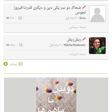
ضحاک دو سر یکی دین و دیگری قدرت!فیروز
نجومی
firoz
|
۴ ماه قبل
۰
۷۰۹
دسته:
سیاسی
ریش‌ریش
NilofarShidmehr
|
۴ ماه قبل
۰
۸۴۸
دسته:
ادبیات
بیشتر