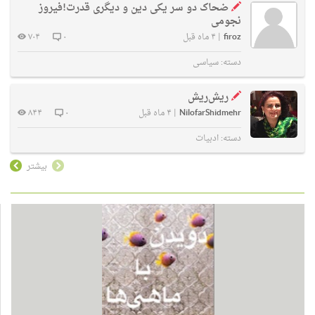
ضحاک دو سر یکی دین و دیگری قدرت!فیروز
نجومی
firoz
|
۴ ماه قبل
۰
۷۰۴
دسته:
سیاسی
ریش‌ریش
NilofarShidmehr
|
۴ ماه قبل
۰
۸۴۴
دسته:
ادبیات
بیشتر