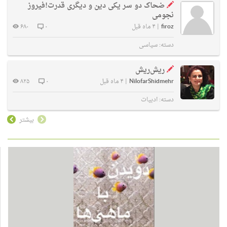
ضحاک دو سر یکی دین و دیگری قدرت!فیروز
نجومی
firoz
|
۴ ماه قبل
۰
۶۸۰
دسته:
سیاسی
ریش‌ریش
NilofarShidmehr
|
۴ ماه قبل
۰
۸۲۵
دسته:
ادبیات
بیشتر