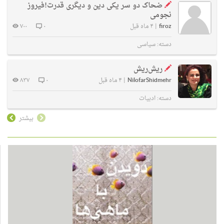
ضحاک دو سر یکی دین و دیگری قدرت!فیروز
نجومی
firoz
|
۴ ماه قبل
۰
۷۰۰
دسته:
سیاسی
ریش‌ریش
NilofarShidmehr
|
۴ ماه قبل
۰
۸۳۷
دسته:
ادبیات
بیشتر