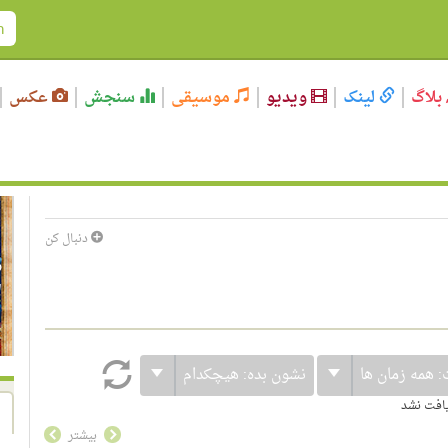
بلاگ
لینک
ویدیو
موسیقی
سنجش
عکس
دنبال کن
:
همه زمان ها
نشون بده:
هیچکدام
یافت نشد
بیشتر