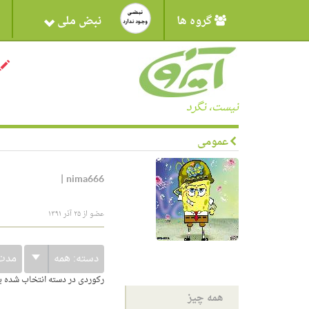
گروه ها
نبض ملی
نیست، نگرد
عمومی
|
nima666
عضو از ۲۵ آذر ۱۳۹۱
دسته:
همه
مدت
رکوردی در دسته انتخاب شده 
همه چیز