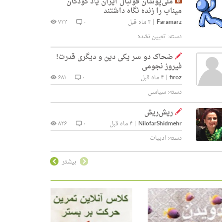
ملی‌پوشان فوتبال ایران یاد کودکان
میناب را زنده نگاه داشتند
Faramarz
|
۴ ماه قبل
۰
۷۲۳
دسته:
تعیین نشده
ضحاک دو سر یکی دین و دیگری قدرت!
فیروز نجومی
firoz
|
۴ ماه قبل
۰
۶۸۱
دسته:
سیاسی
ریش‌ریش
NilofarShidmehr
|
۴ ماه قبل
۰
۸۲۶
دسته:
ادبیات
بیشتر