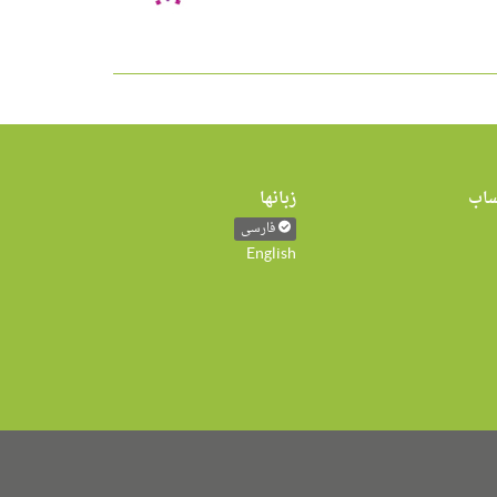
اب
زبانها
فارسی
English