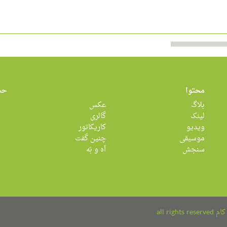
محتوا
حس
بلاگ
عکس
لینک
گالری
ویدیو
کاریکاتور
موسیقی
چنین گفت
سنجش
اَه و بَه