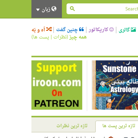
زبان
کاریکاتور
چنین گفت
گالری
اَه و بَه
همه چیز
(
نظرات
|
پست ها
)
تازه ترین پست ها
تازه ترین نظرات