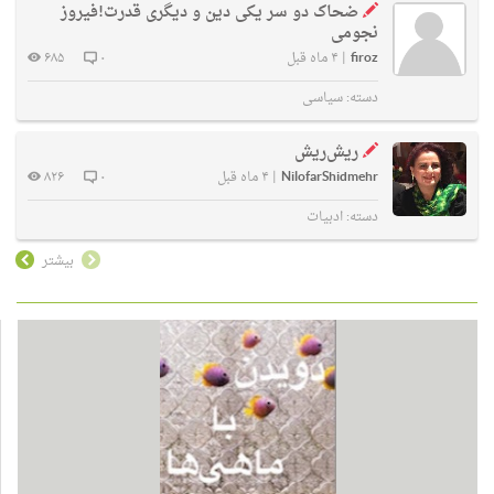
ضحاک دو سر یکی دین و دیگری قدرت!فیروز
نجومی
firoz
|
۴ ماه قبل
۰
۶۸۵
دسته:
سیاسی
ریش‌ریش
NilofarShidmehr
|
۴ ماه قبل
۰
۸۲۶
دسته:
ادبیات
بیشتر