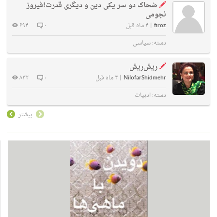
ضحاک دو سر یکی دین و دیگری قدرت!فیروز
نجومی
firoz
|
۴ ماه قبل
۰
۶۹۴
دسته:
سیاسی
ریش‌ریش
NilofarShidmehr
|
۴ ماه قبل
۰
۸۳۲
دسته:
ادبیات
بیشتر