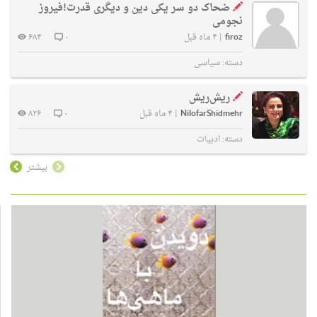
ضحاک دو سر یکی دین و دیگری قدرت!فیروز
نجومی
firoz
|
۴ ماه قبل
۰
۶۸۴
دسته:
سیاسی
ریش‌ریش
NilofarShidmehr
|
۴ ماه قبل
۰
۸۲۶
دسته:
ادبیات
بیشتر