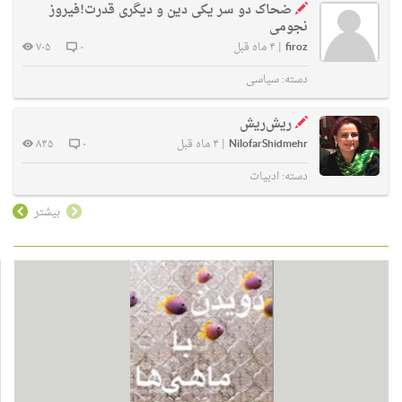
ضحاک دو سر یکی دین و دیگری قدرت!فیروز
نجومی
firoz
|
۴ ماه قبل
۰
۷۰۵
دسته:
سیاسی
ریش‌ریش
NilofarShidmehr
|
۴ ماه قبل
۰
۸۴۵
دسته:
ادبیات
بیشتر