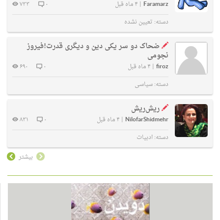
Faramarz
|
۴ ماه قبل
۰
۷۳۳
دسته:
تعیین نشده
ضحاک دو سر یکی دین و دیگری قدرت!فیروز
نجومی
firoz
|
۴ ماه قبل
۰
۶۹۰
دسته:
سیاسی
ریش‌ریش
NilofarShidmehr
|
۴ ماه قبل
۰
۸۳۱
دسته:
ادبیات
بیشتر