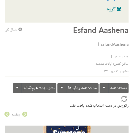
گروه
Esfand Aashena
دنبال کن
|
EsfandAashena
جنسیت: مرد |
ساکن کشور: ایالات متحده
عضو از ۱۹ مهر ۱۳۹۱
دسته:
همه
مدت:
همه زمان ها
نشون بده:
هیچکدام
رکوردی در دسته انتخاب شده یافت نشد
بیشتر