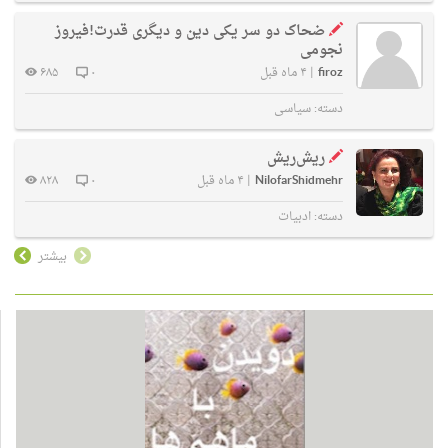
ضحاک دو سر یکی دین و دیگری قدرت!فیروز
نجومی
firoz
|
۴ ماه قبل
۰
۶۸۵
دسته:
سیاسی
ریش‌ریش
NilofarShidmehr
|
۴ ماه قبل
۰
۸۲۸
دسته:
ادبیات
بیشتر