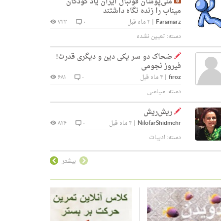
ملی‌پوشان فوتبال ایران یاد کودکان
میناب را زنده نگاه داشتند
Faramarz
|
۴ ماه قبل
۰
۷۲۳
دسته:
تعیین نشده
ضحاک دو سر یکی دین و دیگری قدرت!
فیروز نجومی
firoz
|
۴ ماه قبل
۰
۶۸۱
دسته:
سیاسی
ریش‌ریش
NilofarShidmehr
|
۴ ماه قبل
۰
۸۲۶
دسته:
ادبیات
بیشتر