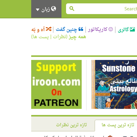
زبان
کاریکاتور
چنین گفت
گالری
اَه و بَه
همه چیز
(
نظرات
|
پست ها
)
تازه ترین پست ها
تازه ترین نظرات