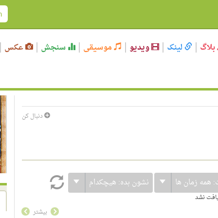
بلاگ
لینک
ویدیو
موسیقی
سنجش
عکس
دنبال کن
:
همه زمان ها
نشون بده:
هیچکدام
یافت نشد
بیشتر