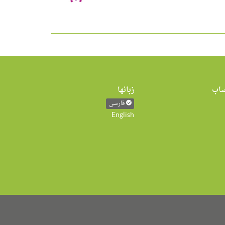
اب
زبانها
فارسی
English