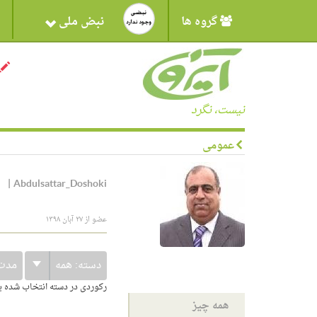
گروه ها
نبض ملی
نیست، نگرد
عمومی
|
Abdulsattar_Doshoki
عضو از ۲۷ آبان ۱۳۹۸
دسته:
همه
مدت
رکوردی در دسته انتخاب شده 
همه چیز