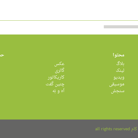
محتوا
حس
بلاگ
عکس
لینک
گالری
ویدیو
کاریکاتور
موسیقی
چنین گفت
سنجش
اَه و بَه