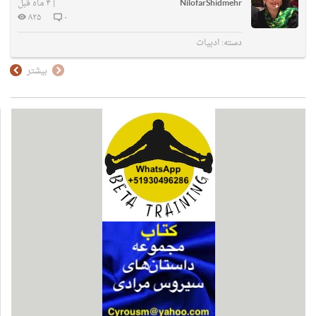
NilofarShidmehr
|
۴ ماه قبل
۸۲۵
۰
دسته:
ادبیات
بیشتر