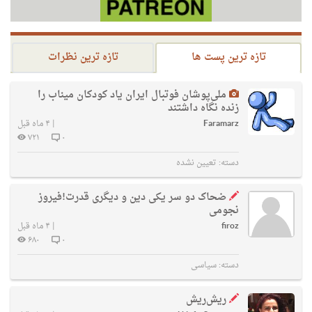
تازه ترین پست ها
تازه ترین نظرات
ملی‌پوشان فوتبال ایران یاد کودکان میناب را
زنده نگاه داشتند
Faramarz
|
۴ ماه قبل
۷۲۱
۰
دسته:
تعیین نشده
ضحاک دو سر یکی دین و دیگری قدرت!فیروز
نجومی
firoz
|
۴ ماه قبل
۶۸۰
۰
دسته:
سیاسی
ریش‌ریش