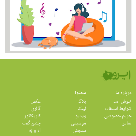
درباره ما
محتوا
خوش آمد
بلاگ
عکس
شرایط استفاده
لینک
گالری
حریم خصوصی
ویدیو
کاریکاتور
تماس
موسیقی
چنین گفت
سنجش
اَه و بَه