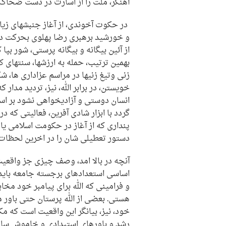
آهنگر، ملت را از اسارت در دست ضحاک 
در حکوت آخوندی، از آغاز جنبشهای زیاد
و خورشید برهبری رضا پهلوی بحرکت درآ
بهمین ترتیب، حمله به ارزشها، سنتهای ک
زنی وتیغ زنیها در مراسم عزاداری ها،
خویستن، در برابر الله، نیز، تردید مد
انسان دوستی و آزادیخواهی نشود بر ا
گردد با ابزار شادی آفرین، فعالیتی که در
پنداری که از آغاز در حکومت اسلامی یا
دستور تعطیلی شان را در اخرین لحظات 
آنچه در بالا امد، وصف چیزی جز واقعی
اساسی استعدادهای برجسته جامعه باید 
و فرامینی که الله برای پیامبر خود مخا
هستی. بعضی از الله پرستان حتی باور م
خود، نیز، بیانگر این واقعیت است که م
رشد و باورهای استبدادی و خاموش سازی