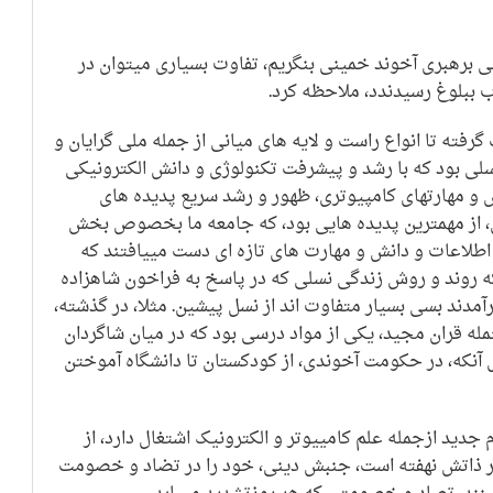
ی برهبری آخوند خمینی بنگریم، تفاوت بسیاری میتوان در
 ببلوغ رسیدندد، ملاحظه کرد.
گرفته تا انواع راست و لایه های میانی از جمله ملی گرایان و
امگرایان، در مقایسه نسل بعداز 57 نسلی بود که با رشد و پیشرفت تکنولوژی و دانش الکترونیکی
 و مهارتهای کامپیوتری، ظهور و رشد سریع پدیده های
ل، از مهمترین پدیده هایی بود، که جامعه ما بخصوص بخش
ه اطلاعات و دانش و مهارت های تازه ای دست مییافتند که
که روند و روش زندگی نسلی که در پاسخ به فراخون شاهزاده
رآمدند بسی بسیار متفاوت اند از نسل پیشین. مثلا، در گذشته،
له قران مجید، یکی از مواد درسی بود که در میان شاگردان
ل آنکه، در حکومت آخوندی، از کودکستان تا دانشگاه آموختن
 جدید ازجمله علم کامییوتر و الکترونیک اشتغال دارد، از
 ذاتش نهفته است، جنبش دینی، خود را در تضاد و خصومت