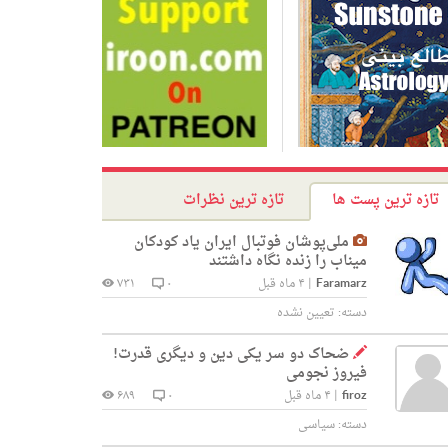
تازه ترین پست ها
تازه ترین نظرات
ملی‌پوشان فوتبال ایران یاد کودکان
میناب را زنده نگاه داشتند
Faramarz
|
۴ ماه قبل
۰
۷۳۱
دسته:
تعیین نشده
ضحاک دو سر یکی دین و دیگری قدرت!
فیروز نجومی
firoz
|
۴ ماه قبل
۰
۶۸۹
دسته:
سیاسی