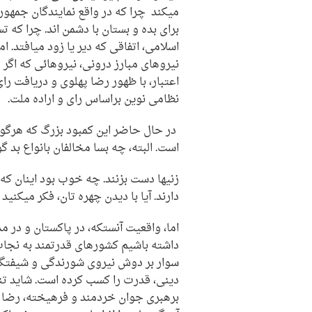
میکند چرا که در واقع نمایندگان جمهوری
برای بده و بستان با دشمن اند. چرا که 
اسلامی، اتفاقی که دیر یا زود میافتد. ام
نیروهای مبارز درونی، نیروهائی که اگر ت
اعتبار، با ظهور رضا پهلوی و دریافت رای
نظامی نوین براساس رای و اراده ملت.
در حال حاضر این کمبود بزرگ که هرگون
است. البته، چه بسا مخالفان بانواع بد گو
زنیها دست بزنند. چه خوب بود اینان که
دارند. آیا با دیدن چهره تان، فکر میکنید 
اما، واقعیت آنستکه، در پاکستان و در م
داشته باشیم کشورهای قدرتمند به نجات 
سوار بر دوش نیروی شورندگی و شیفتگی،
دینی، قدرت را کسب کرده است. شاید تنه
برهبری جوان خردمند و فرهیخته، رضا 