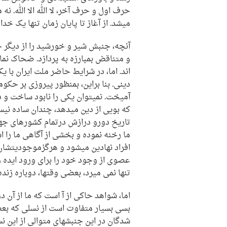
حرف اول و حرف آخر، لا الله الا الله.
میشد. از آغاز تا پایان زمان تنها یک خدا
آنچه، جنبش شیر و خورشید را از دیگر ج
و متناقض بمبارزه به پردازد. ضحاک نما
اند. اما، در شرایط حاضر ملت ایران با
دینی. بنا براین، بمنظور پیروزی بر حکو
آمیخت. نمیتوان یکی را نابود ساخت و د
که بویی از دین میدهد، چندان ساده نیس
تاریخ دورو درازش درتمام کشورهای جها
ما رخنه نموده و بخشی از آگاهی ما را 
افراد نهادین میشود و هرگزموجودیتشان
عصوی از وجود خود را برای ورود ایده و
تنها نمی میرد، بعضی وقتها، دوباره زند
اما، شواهد حاکی از آ است که ما از آن 
بسی بسیار متفاوت است از نسلی که بعضا