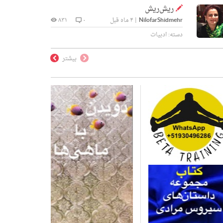
ریش‌ریش
NilofarShidmehr
|
۴ ماه قبل
۰
۸۳۱
دسته:
ادبیات
بیشتر