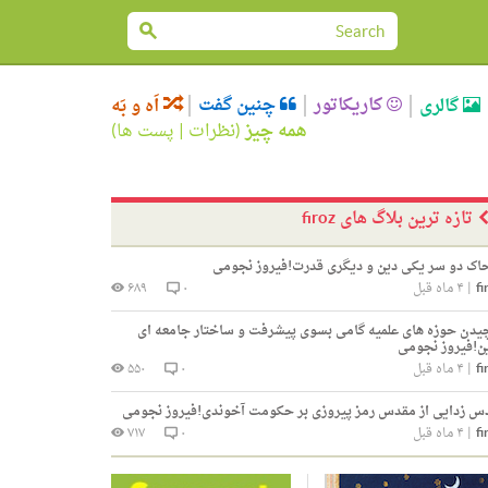
کاریکاتور
چنین گفت
گالری
اَه و بَه
همه چیز
(
نظرات
|
پست ها
)
تازه ترین بلاگ های firoz
ک دو سر یکی دین و دیگری قدرت!فیروز نجومی
fi
|
۴ ماه قبل
۰
۶۸۹
یدن حوزه های علمیه گامی بسوی پیشرفت و ساختار جامعه ای
ن!فیروز نجومی
fi
|
۴ ماه قبل
۰
۵۵۰
س زدایی از مقدس رمز پیروزی بر حکومت آخوندی!فیروز نجومی
fi
|
۴ ماه قبل
۰
۷۱۷