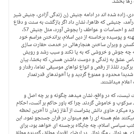
رها بخشد.
ی، زاده شده اند در ادامه جنبش زن زندگی آزادی، جنبش شیر
مد، جنبشی که ظاهرا، نشان داد اگر بازگشت به سنت و دفاع
از آئین بیگانه و بیگانه پرستی، شور بپا کند و احساسات و عواطف را بجوش آورد، مثل جنبش 57،
هنه و پوسیده برخاسته از دین اسلام، براندختن مراسم خود
 شکستن و ویران ساختن هنجارهائی در خدمت حقارت سازی
ار که چه جوش و خروشی که به پا نکند و سبب رشد و رویش
ساس عشق به زندگی و دوست داشتن هستی، که بخشا، بیان
 برگیرد تلذذ از رقص و انواع نواهای موسیقی تماما، رفتار و
 شدیدا محدود و ممنوع گردید و یا آخوندهای قدرتمدار
اعلام میداشتند.
ت نیست، که در واقع، نشان میدهد چگونه و بر چه اصل و
سرکوب و خاموش گردند. چرا که باور حاکم بر آنست، احکام
بره میکرد حاوی دانش بشراست از آغاز زمان تا آخرین لحظه
یکنند علم هسته ای را هم میتوان در قران جستجو نمود. این
کتب سیاسی اسلام، چه جایگاه برجسته ای خواهد بود، برای
 هر نوائی، مگر نوائی در ارضای اقتدار مطلق، گوینده مطلق