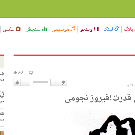
بلاگ
لینک
ویدیو
موسیقی
سنجش
عکس
۶۸۹
۰
ضحا
roz
۰
۰
دوست
دوست
برچ
 قدرت!فیروز نجومی
نداشتن
دارم
نوی
roz
تقد
roz