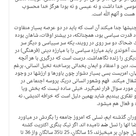
 نه موسی خدا داشت و نه عیسی و نه بودا هرگز خدا محسوب
 هست و آنهم الله است.
نبشها جدا میکند آن است که باید در دو عرصه بسیار متفاوت
د قدرت سیاسی بود، همچنانکه، در بیشتر اوقات، شاهان بوده
 یک ضحاک دو سر روی در رویند، یکه سر سییاسی و دیگر سر
مت آخوندی باید مبارزه سیاسی را با مبارزه دینی (فرهنگی) در
یگری را زنده نگاهداشت. درست است که درگیری با هر آنچه
ت. دین و اعتقاد و ایمان بخدائی برساخته تخیل انسانی، برغم
ن، امریست بسی بسیار دشوار چون باورها و ارزشها در وجود
اشغال میکند. فهم وشعور انسانی دریک پروسه اجتماعی در
 مورد سوال قرار نمیگیرد. خیلی ساده نیست که بخش ویا
 تفکری ببندیم. شاید بهمین دلیل است که خرافه اندیشی، نه
ه و فعال هم میشود.
دوران گذشته ایم، نسلی که امروز جامعه را بگردش در میاورد
 انها را نسل
ضد
نامیده اند. اگر نیک بنگری اکثریت کشته
شدگان در این جنبشهای متوالی از این نسل جوان بر میخیزند، 15 سالگان، 25 تا35 سالگان واز 36 تا