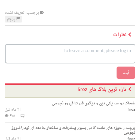
برچسب: تعریف نشده
پرچم
نظرات
ثبت
تازه ترین بلاگ های firoz
ضحاک دو سر یکی دین و دیگری قدرت!فیروز نجومی
firoz
|
۴ ماه قبل
۶۷۸
۰
برچیدن حوزه های علمیه گامی بسوی پیشرفت و ساختار جامعه ای نوین!فیروز
نجومی
firoz
|
۴ ماه قبل