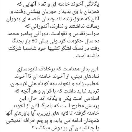
یگانگی آخوند خامنه ای و تمام آنهایی که
همزمان با وی بدیدار حوریان بهشتی رفتند و
آنان که هنوز، زنده اند چندان فاصله ای بدوران
رسالت نداشتند و ندارند، آندورانی که
سراسرتقدس و تقواست. دورانی پیامبر محمد
ده سال حکومت کرد ولی بیش 60 بار بجنگ
رفت در نصف لشگر کشیها خود شخصا شرکت
داشته است.
این بدان معناست که برخلاف نابودسازی
نمادهای دینی، از آخوند خامنه ای تا آخوند
خطیب زاده و آخوند یقه کوتاه علی لاریجان،
تردید نباید داشت که با قران و هر آنچه که
اسلامی است یکی و یگانه اند. حال، این
پرسش مطرح است که بامرگ آنان از آخوند
خامنه گرفته تا لایه های زیرین، آیا باورهای آنها
همچنان ادامه می یابد، و پرچم خرافه اندیشی
را جانشینان آن بر دوش میکشند؟