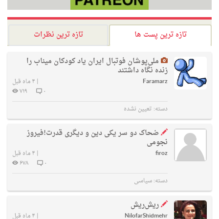
تازه ترین پست ها
تازه ترین نظرات
ملی‌پوشان فوتبال ایران یاد کودکان میناب را
زنده نگاه داشتند
Faramarz
|
۴ ماه قبل
۷۱۹
۰
دسته:
تعیین نشده
ضحاک دو سر یکی دین و دیگری قدرت!فیروز
نجومی
firoz
|
۴ ماه قبل
۶۷۸
۰
دسته:
سیاسی
ریش‌ریش
NilofarShidmehr
|
۴ ماه قبل