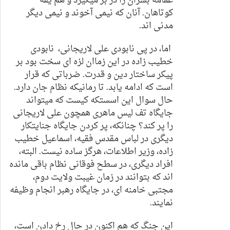
عمامه بسران را در بر میگیرد و هم یقه
کوتاهان. آنان که نیمی آخوند و نیمی دیگر
مدنی اند.
اما، در پی نابودی علی لاریجانی، نابودی
خطیب زاده در این زماان لزه ای سخت بود بر
پیکر ساختار دین و قدرت. ضرباتی که قرار
است که ادامه یابد. تا رمانیکه نظام جان دارد.
حال سوال این اسستکه کیست که میتواند
جایگاه تف لیس ماهری همچون علی لاریجانی
را پر کند؟ چنانکه، پر کردن جایگاه جنایتکار
دیگری در لباس مقدس فقیه، اسماعیل خطیب
زاده، وزیر اطلاعات، هرگز ساده نیست. البته،
افراد دیگری، در سطح فوقانی نظام باقی مانده
اند که بتوانند در زمان غیبت ولایت دوم،
مجتبی خامنه ای، در جایگاه رهبر انجام وظیفه
نمایند.
این جنگ که هم اکنون در حال رخ دادن است،