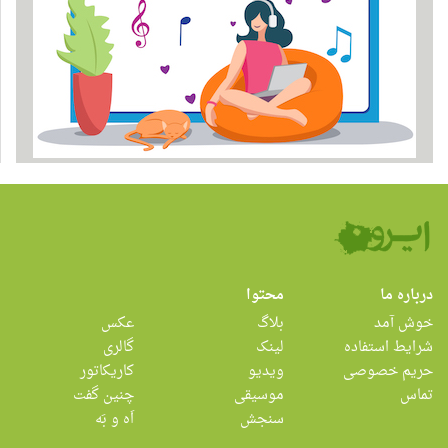
درباره ما
محتوا
خوش آمد
بلاگ
عکس
شرایط استفاده
لینک
گالری
حریم خصوصی
ویدیو
کاریکاتور
تماس
موسیقی
چنین گفت
سنجش
اَه و بَه