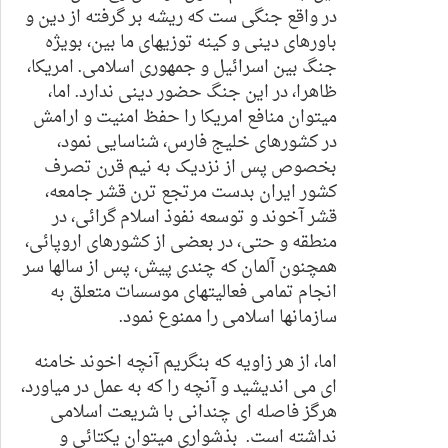
در واقع جنگی ست که ریشه بر گرفته از دین و
باورهای دینی و کینه توزیهای ما بین، بویژه
جنگ بین اسرائیل و جمهوری اسلامی. امریکا،
ظاهرا، در این جنگ حضور دینی ندارد. اما،
میتوان منافع امریکا را حفظ امنیت و ارامش
در کشورهای خلیج فارس، شناسایی نمود،
بخصوص پس از نزدیک به نیم قرن تصرف
کشور ایران بدست مرتجع ترن قشر جامعه،
قشر آخوند و توسعه نفوذ اسلام گرائی، در
منطقه و حتی، در بعضی از کشورهای اروپائی،
همچنون آلمان که چندی پیش، پس از سالها سر
انجام تمامی فعالیتهای موسسات متعلق به
سازمانها اسلامی را ممنوع نمود.
اما، از هر زاویه که بنگریم آنچه اخوند خامنه
ای می اندیشید و آنچه را که به عمل در میاورد،
هرگز فاصله ای چندانی با شریعت اسلامی
نداشته است. بذشواری میتوان یکتائی و