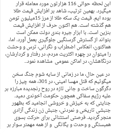
این لحظه حوالی 116 هزارتون مورد معامله قرار
میگیرد. بهمین ترتیب، شاهد بر افزایش قیمت طلا
بوده ایم. قیمت
یک
سکه طلا از مر
ز 15میلیون
تومن
هم گذشته است. هم اکنون حرف از افزایش قیمت
بنزین است. با ابزار جیره بندی دولت ممکن است
بتواند از گسترش گرسنگیی جلوگیری بعمل آورد. اما،
هماکنون، انعکاس اضطراب و نگرانی، ترس و وحشت
را میتوان در چهره اکثریت مردم، در رفتار و کردارشان،
درنگاهشان، در اماکن عمومی مشاهده نمود..
در عین حال، ما در زمانی از سایه شوم جنگ سخن
میگوئیم که قتل مهسا امینی، در 301، همه چیز را
دگرگون ساخت و جانی تازه در روح رنجدیده مبارزه بر
علیه رژیم سفاکی همچون حکومت آخوندی دمید.
جنایتی که به خیزش و خروشی انجامید که بظهور
جنبشی تاریخی و نمردنی، جنبش زن زندگی آزادی
منجر گردید. فرصتی استثنائی برای حرکت بسوی
همبستگی و وحدت و یگانگی
و از همه مهمتر سوار بر