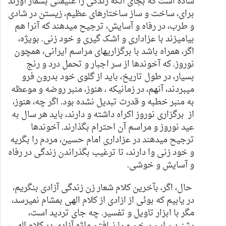
ساده است که
بجای انکه زندگی را غنیمتی بشمار آورند
برای، ساخت و ساز ساختارهای عظیم، زیستن در شادی
و طرب، در رفاه و آسایش
،
ترجیح میدهند که آنرا هم
بیامیزند با عزاداری و اشک گیری و خود زنی. بویژه،
اگر، همراه باشد با برگزاریهای مراسم ایرانی، همچون
نوروز
.
که آخوندها از سر اجبار و تحمل درد و رنج
بسیار، در طول تاریخ، باید از گلوی خود بدرون فرو
میبردند، آنهم، در زمانیکه ، هنوز، منبر روضه و موعظه
به منبر خطبه و قدرت تبدیل نشده بود. اگر چه، هنوز،
از برگزاری نوروز اکراه داشته و دارند، باید هر سال به
عید نوروز و مراسم آن احترام بگذارند. آخوندها
ترجیح میدهند در عزاداری امام حسین، مردم را بگریه
و خود زنی وا دارند، تا ترغیب بگذراندن زندگی در رفاه
و آسایش و خوشی.
حال، اگر، بآخرین کلام شعار زن زندگی آزادی بنگریم،
در یابیم که بوئی از ازادی از کلام الهی بمشام نمیرسد،
مگر با ابزار تاویل و تفسیر. چه جای تردید است،
بشنیدن این سخن و یا نیافتن واژه آزادی در کلام الهی،