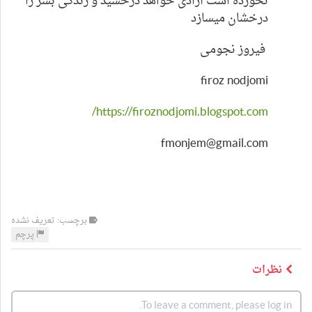
نخورده است آزادی خواهد درخشید و زندگی بشر را
درخشان میسازد
فیروز نجومی
firoz nodjomi
https://firoznodjomi.blogspot.com/
fmonjem@gmail.com
برچسب: تعریف نشده
پرچم
نظرات