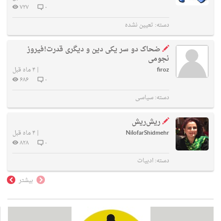
۷۲۷
۰
دسته:
تعیین نشده
ضحاک دو سر یکی دین و دیگری قدرت!فیروز
نجومی
firoz
|
۴ ماه قبل
۶۸۶
۰
دسته:
سیاسی
ریش‌ریش
NilofarShidmehr
|
۴ ماه قبل
۸۲۸
۰
دسته:
ادبیات
بیشتر