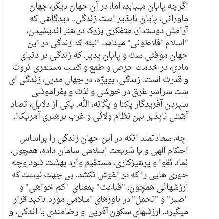
اگرچه پایان مییابد، اما، در آن جهان دیگر، جهان
ماورائی، پایان ناپذیر است
زندگی.
. دیدگاهی که
آرامش دوستدار،
متفکری
بزرک در هنر اندیشیدن،
"اسلام افلاطونی" مینامد. البته که زندگی در این
جهان موقتی ست و پایان پذیر. که زندگی در دنیای
مادی، در خدمت حرص و طمع و کسب مستمری ثروت
و قدرت است. زندگی، بویژه، در جهان مدرن، زندگی ای
ست سراسر غرق در خوشی و لذت و بفراموشی
سپردن آفریدگار یکتا و یگانه، الله. یکی از دلایل، تصاد
آشتی ناپذیر بین نظام
ولائی
و غرب برهبری آمریک
ا.
چه، سعادتمند انکه در این جهان زندگی را براساس
احکام الهی و یا شریعت اسلامی سامان داده، همچون،
نماد تقوا و پرهیزکاری، مستقیم وارد بهشت شود وچه
حوری هایی را که در اغوش نکشد. بی جهت نیست که
ارزشهائی همچون، "قناعت" بمعنای "کم خواهی" و
"صبر" و "تحمل" در باورهای اسلامی مورد تاکید قرار
میگیرد. ارزشهای سکون آفرین و رضامندی با اندکی، و