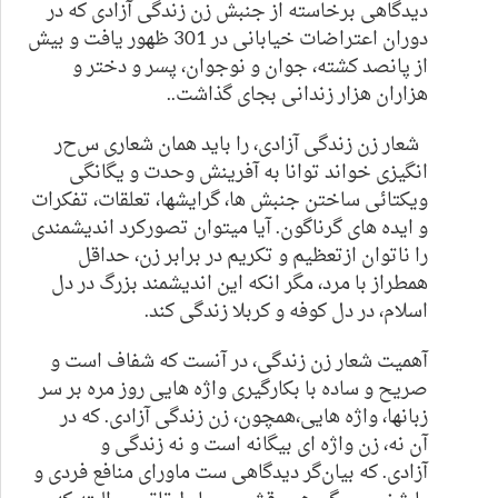
دیدگاهی برخاسته از جنبش زن زندگی آزادی که در
دوران اعتراضات خیابانی در 301 ظهور یافت و بیش
از پانصد کشته، جوان و نوجوان، پسر و دختر و
هزاران هزار زندانی بجای گذاشت..
شعار زن زندگی آزادی، را باید همان شعاری س
ح
ر
انگیزی خواند توانا به آفرینش وحدت و یگانگی
ویکتائی ساختن جنبش ها، گرایشها، تعلقات، تفکرات
و ایده های گرناگون. آیا میتوان تصورکرد اندیشمندی
را ناتوان ازتعظیم و تکریم در برابر زن، حداقل
همطراز با مرد، مگر انکه این اندیشمند بزرگ در دل
اسلام، در دل کوفه و کربلا زندگی کند.
آهمیت شعار زن زندگی، در آنست که
شفاف
است و
صریح و
ساده با بکارگیری واژه هایی روز مره بر سر
زبانها، واژه هایی،همچون، زن زندگی آزادی.
که در
آن
نه، زن واژه ای بیگانه است و نه زندگی و
آزادی.
که
بیان
گر
دیدگاهی ست ماورای منافع فردی و