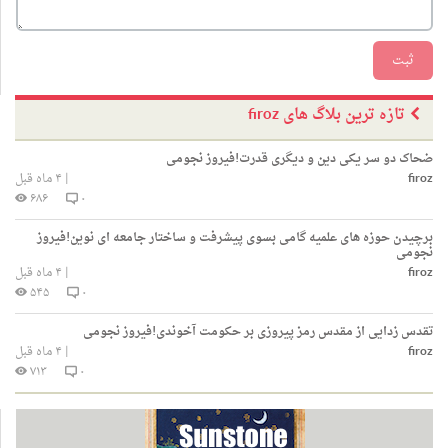
ثبت
تازه ترین بلاگ های firoz
ضحاک دو سر یکی دین و دیگری قدرت!فیروز نجومی
firoz
|
۴ ماه قبل
۶۸۶
۰
برچیدن حوزه های علمیه گامی بسوی پیشرفت و ساختار جامعه ای نوین!فیروز
نجومی
firoz
|
۴ ماه قبل
۵۴۵
۰
تقدس زدایی از مقدس رمز پیروزی بر حکومت آخوندی!فیروز نجومی
firoz
|
۴ ماه قبل
۷۱۳
۰