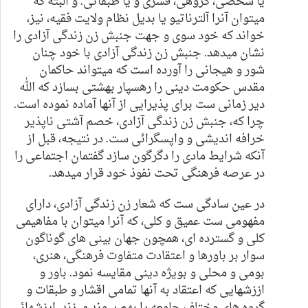
یا شخصی، گروهی، قشری و یا طبقاتی.
و البته که
میتوان آنرا آلترناتیو یا بدیل نظام ولایت فقیه، نیز،
خواند که خود سوی و جهت جنبش زن زندگی آزادی را
نشان میدهد. جنبش زن زندگی آزادی با خود چنان
شور و هیجانی را آورده است که میتواند حاکمان
مقدس حکومت دینی را رهسپار بهشتی بسازد که الله
دیر زمانی ست برای پذیرایی از آنها آماده نموده است.
چرا که،
جنبش
زن زندگی آزادی، خصم آشتی ناپذیر
خرافه اندیشی و واپسگرائی
ست
. در نتیجه، قبل از
آنکه شرایط مادی را دگرگون سازد گفتمان اجتماعی را
در عرصه فرهنگی تحت نفوذ خود قرار میدهد.
در عین سادگی ست که شعار زن زندگی آزادی، دارای
مفهومی ست عمیق و کلی، که آنرا میتوان با مفاهیمی
کلی و گسترده ای، همچون جهان بینی های گوناگون
سوار بر باورها و اعتقادت متفاوت فرهنگی، هنری،
بومی و محلی و بویژه دینی مقایسه نمود. باور و
اززشهایی که اعتقاد به آنها تمامی اقشار و طبقات و
گروه های مختلف جامعه را بهم پیوند میزند. ارزشهائی