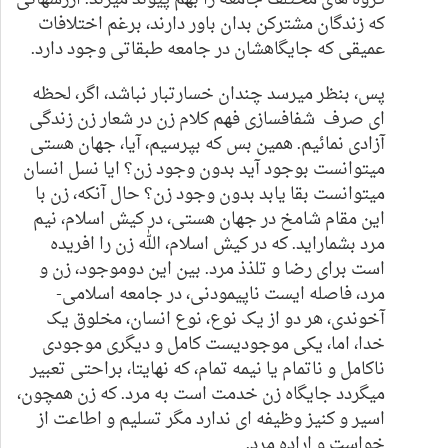
که زندگان مشترکن بدان باور دارند، برغم اختلافات
عمیقی که جایگاهشان در جامعه طبقاتی وجود دارد.
پس، بنظر میرسد چندان خسارتبار نباشد، اگر، لحظه
ای صرف شفافسازی فهم کلام زن در شعار زن زندگی
آزادی نمائیم. همین بس که بپرسیم، آیا، جهان هستی
میتوانست بوجود آید بدون وجود زن؟ ایا نسل انسان
میتوانست بقا یابد بدون وجود زن؟ حال آنکه، زن با
این مقام شامخ در جهان هستی، در کیش اسلام، نیم
مرد بشماراید. که در کیش اسلام، الله زن را افریده
است برای رضا و تلذذ مرد. بین این دوموجود، زن و
مرد، فاصله ایست ناپیمودنی، در جامعه اسلامی-
آخوندی، هر دو از یک نوع، نوع انسان، مخلوق یک
خدا، اما، یکی موجودیست کامل و دیگری موجودی
ناکامل و ناتمام یا نیمه تمام، که نهایتا، براحتی تعبیر
میگردد جایگاه زن خدمت است به مرد. که زن همچون،
اسیر و کنیز وظیفه ای ندارد مگر تسلیم و اطاعت از
خواست و اراده مرد.