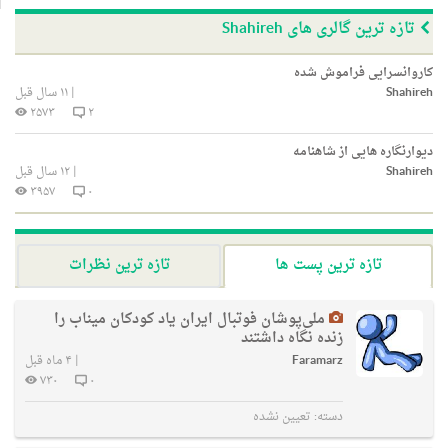
تازه ترین گالری های Shahireh
کاروانسرایی فراموش شده
Shahireh
|
۱۱ سال قبل
۲۵۷۳
۲
دیوارنگاره هایی از شاهنامه
Shahireh
|
۱۲ سال قبل
۳۹۵۷
۰
تازه ترین پست ها
تازه ترین نظرات
ملی‌پوشان فوتبال ایران یاد کودکان میناب را
زنده نگاه داشتند
Faramarz
|
۴ ماه قبل
۷۳۰
۰
دسته:
تعیین نشده