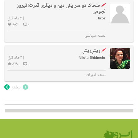
ضحاک دو سر یکی دین و دیگری قدرت!فیروز
نجومی
firoz
|
۴ ماه قبل
۶۸۶
۰
دسته:
سیاسی
ریش‌ریش
NilofarShidmehr
|
۴ ماه قبل
۸۲۹
۰
دسته:
ادبیات
بیشتر