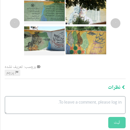
›
‹
برچسب: تعریف نشده
پرچم
نظرات
ثبت