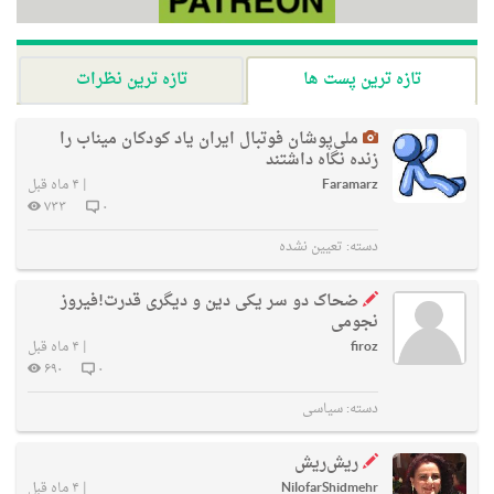
تازه ترین پست ها
تازه ترین نظرات
ملی‌پوشان فوتبال ایران یاد کودکان میناب را
زنده نگاه داشتند
Faramarz
|
۴ ماه قبل
۷۳۳
۰
دسته:
تعیین نشده
ضحاک دو سر یکی دین و دیگری قدرت!فیروز
نجومی
firoz
|
۴ ماه قبل
۶۹۰
۰
دسته:
سیاسی
ریش‌ریش
NilofarShidmehr
|
۴ ماه قبل