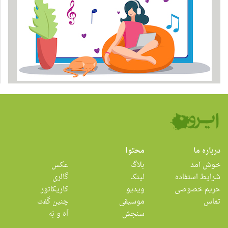
درباره ما
محتوا
خوش آمد
بلاگ
عکس
شرایط استفاده
لینک
گالری
حریم خصوصی
ویدیو
کاریکاتور
تماس
موسیقی
چنین گفت
سنجش
اَه و بَه