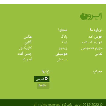
درباره ما
محتوا
خوش آمد
بلاگ
عکس
شرایط استفاده
لینک
گالری
حریم خصوصی
ویدیو
کاریکاتور
تماس
موسیقی
چنین گفت
سنجش
اَه و بَه
حساب
زبانها
فارسی
English
© 2012-2022 ایرون دات کام all rights reserved