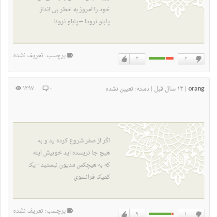
خود را امروز به خطر بی انداز
پابلو نرودا
—پابلو نرودا
برچسب: تعریف نشده
۴
۲
دوست
دوست
نداشتن
دارم
orang
۱۳ سال قبل
۱۳۹۷
۰
|
|
دسته:
تعیین نشده
اگر از صفر شروع کرده ید و به
هیچ جا نریسده اید خوبیش اینه
که به هیچکس مدیون نیستید
—یک
کمیک فرانسوی
برچسب: تعریف نشده
۹
۱