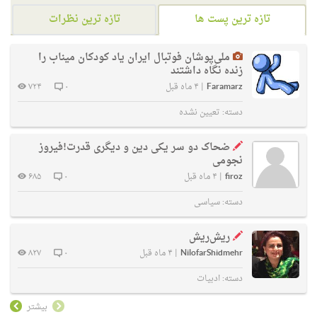
تازه ترین پست ها
تازه ترین نظرات
ملی‌پوشان فوتبال ایران یاد کودکان میناب را
زنده نگاه داشتند
Faramarz
|
۴ ماه قبل
۰
۷۲۴
دسته:
تعیین نشده
ضحاک دو سر یکی دین و دیگری قدرت!فیروز
نجومی
firoz
|
۴ ماه قبل
۰
۶۸۵
دسته:
سیاسی
ریش‌ریش
NilofarShidmehr
|
۴ ماه قبل
۰
۸۲۷
دسته:
ادبیات
بیشتر