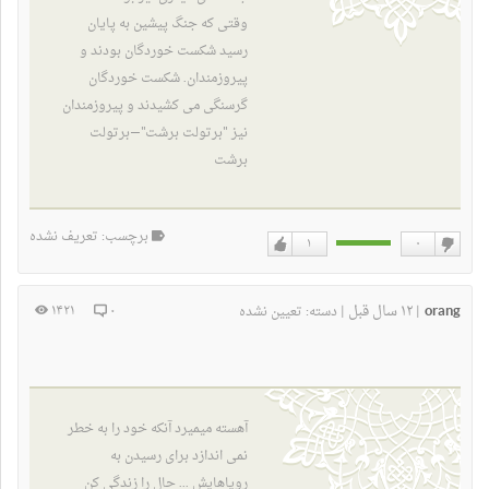
وقتی که جنگ پیشین به پایان
رسید شکست خوردگان بودند و
پیروزمندان. شکست خوردگان
گرسنگی می کشیدند و پیروزمندان
نیز "برتولت برشت"
—برتولت
برشت
برچسب: تعریف نشده
۱
۰
دوست
دوست
نداشتن
دارم
orang
۱۲ سال قبل
۱۴۲۱
۰
|
|
دسته:
تعیین نشده
آهسته میمیرد آنکه خود را به خطر
نمی اندازد برای رسیدن به
رویاهایش ... حال را زندگی کن