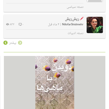
دسته:
سیاسی
ریش‌ریش
NilofarShidmehr
|
۴ ماه قبل
۰
۸۳۲
دسته:
ادبیات
بیشتر