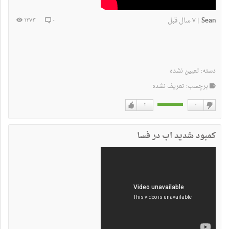
Sean
۷ سال قبل
۱۲۷۳
۰
|
دسته:
تعیین نشده
برچسب: تعریف نشده
۲
۰
دوست
دوست
نداشتن
دارم
کمبود شدید اب در فسا