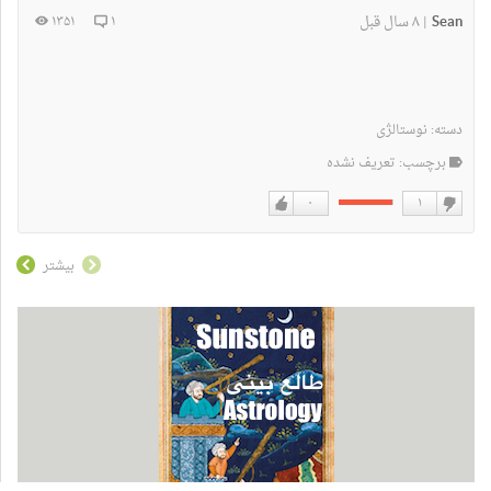
Sean
۸ سال قبل
۱۳۵۱
۱
|
دسته:
نوستالژی
برچسب: تعریف نشده
۰
۱
دوست
دوست
نداشتن
دارم
بیشتر