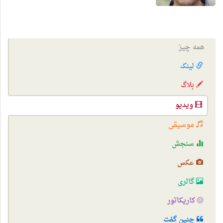
همه چیز
لینک
بلاگ
ویدیو
موسیقی
سنجش
عکس
گالری
کاریکاتور
چنین گفت