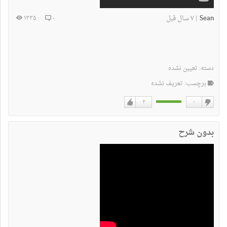
Sean
۷ سال قبل
۱۳۳۵
۰
|
دسته:
تعیین نشده
برچسب: تعریف نشده
۲
۰
دوست
دوست
نداشتن
دارم
بدون شرح