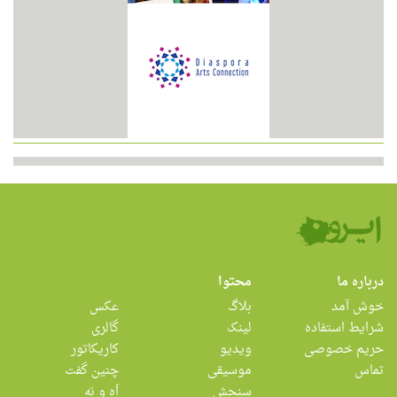
درباره ما
محتوا
خوش آمد
بلاگ
عکس
شرایط استفاده
لینک
گالری
حریم خصوصی
ویدیو
کاریکاتور
تماس
موسیقی
چنین گفت
سنجش
اَه و بَه