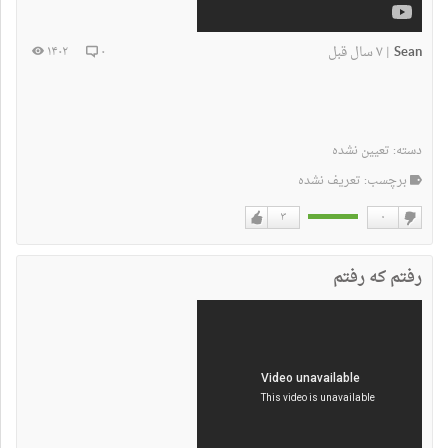
Sean
۷ سال قبل
۱۴۰۲
۰
|
دسته:
تعیین نشده
برچسب: تعریف نشده
۳
۰
دوست
دوست
نداشتن
دارم
رفتم که رفتم