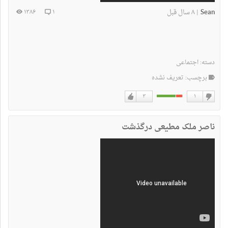
Sean
۸ سال قبل
۱۳۸۶
۱
|
دسته:
اجتماعی
برچسب: تعریف نشده
۳
۱
دوست
دوست
نداشتن
دارم
ناصر ملک مطیعی درگذشت