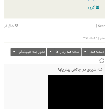
گروه
|
Sean
دنبال کن
عضو از ۳ اسفند ۱۳۹۶
دسته:
همه
مدت:
همه زمان ها
نشون بده:
هیچکدام
کله شیری در چالش بهترینها