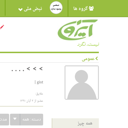
گروه ها
نبض ملی
نیست، نگرد
عمومی
> > > . . . .
|
gist
علایق:
عضو از ۳ آبان ۱۳۹۱
دسته:
همه
مدت
همه چیز