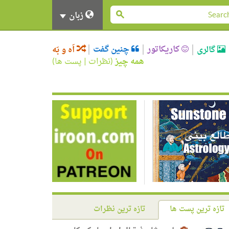
زبان
کاریکاتور
چنین گفت
گالری
اَه و بَه
همه چیز
(
نظرات
|
پست ها
)
تازه ترین پست ها
تازه ترین نظرات