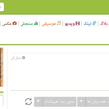
بلاگ
لینک
ویدیو
موسیقی
سنجش
عکس
دنبال کن
:
همه زمان ها
نشون بده:
هیچکدام