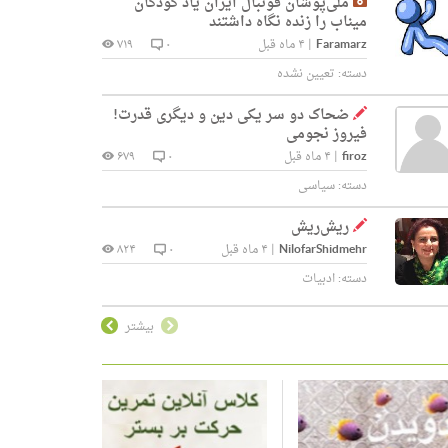
ملی‌پوشان فوتبال ایران یاد کودکان
میناب را زنده نگاه داشتند
Faramarz
|
۴ ماه قبل
۰
۷۱۹
دسته:
تعیین نشده
ضحاک دو سر یکی دین و دیگری قدرت!
فیروز نجومی
firoz
|
۴ ماه قبل
۰
۶۷۹
دسته:
سیاسی
ریش‌ریش
NilofarShidmehr
|
۴ ماه قبل
۰
۸۲۴
دسته:
ادبیات
بیشتر