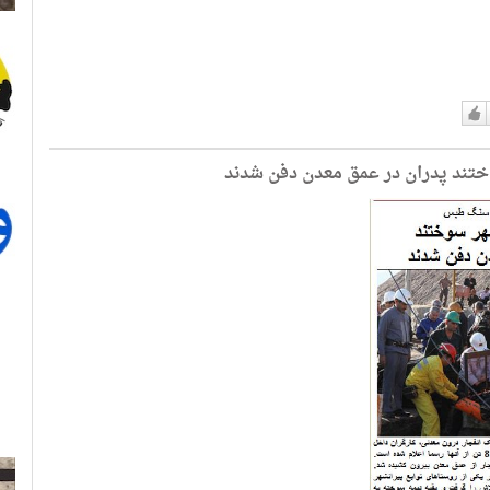
دوست
دارم
وختند پدران در عمق معدن دفن شدند